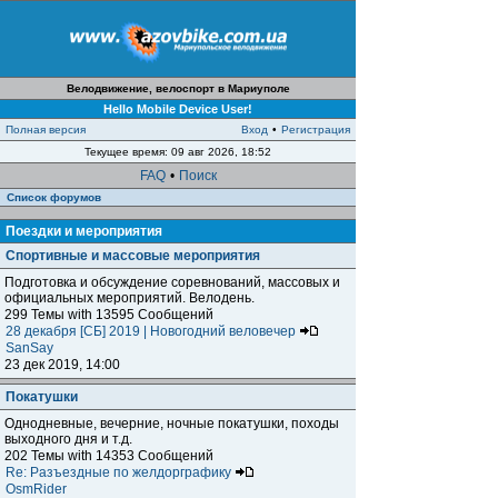
Велодвижение, велоспорт в Мариуполе
Hello Mobile Device User!
Полная версия
Вход
•
Регистрация
Текущее время: 09 авг 2026, 18:52
FAQ
•
Поиск
Список форумов
Поездки и мероприятия
Спортивные и массовые мероприятия
Подготовка и обсуждение соревнований, массовых и
официальных мероприятий. Велодень.
299 Темы with 13595 Сообщений
28 декабря [СБ] 2019 | Новогодний веловечер
SanSay
23 дек 2019, 14:00
Покатушки
Однодневные, вечерние, ночные покатушки, походы
выходного дня и т.д.
202 Темы with 14353 Сообщений
Re: Разъездные по желдорграфику
OsmRider