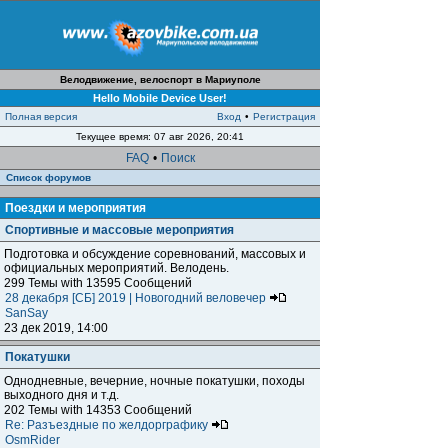
Велодвижение, велоспорт в Мариуполе
Hello Mobile Device User!
Полная версия
Вход
•
Регистрация
Текущее время: 07 авг 2026, 20:41
FAQ
•
Поиск
Список форумов
Поездки и мероприятия
Спортивные и массовые мероприятия
Подготовка и обсуждение соревнований, массовых и
официальных мероприятий. Велодень.
299 Темы with 13595 Сообщений
28 декабря [СБ] 2019 | Новогодний веловечер
SanSay
23 дек 2019, 14:00
Покатушки
Однодневные, вечерние, ночные покатушки, походы
выходного дня и т.д.
202 Темы with 14353 Сообщений
Re: Разъездные по желдорграфику
OsmRider