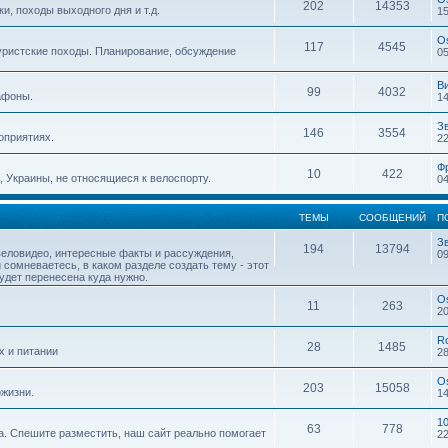
202
14353
, походы выходного дня и т.д.
15
O
117
4545
уристские походы. Планирование, обсуждение
05
В
99
4032
афоны.
14
З
146
3554
оприятиях.
22
Ф
10
422
 Украины, не относящиеся к велоспорту.
04
ТЕМЫ
СООБЩЕНИЙ
П
З
194
13794
веловидео, интересные факты и рассуждения,
09
 сомневаетесь, в каком разделе создать тему - этот
будет перенесена куда нужно.
O
11
263
20
R
28
1485
х и питании
28
O
203
15058
жизни.
14
1
63
778
. Спешите разместить, наш сайт реально помогает
22