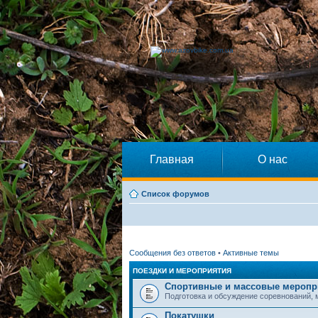
Главная
О нас
Список форумов
Сообщения без ответов
•
Активные темы
ПОЕЗДКИ И МЕРОПРИЯТИЯ
Спортивные и массовые меропр
Подготовка и обсуждение соревнований,
Покатушки