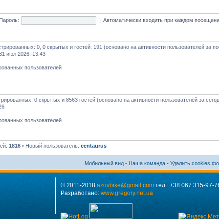
Пароль:
|
Автоматически входить при каждом посещен
истрированных: 0, 0 скрытых и гостей: 191 (основано на активности пользователей за п
31 июл 2026, 13:43
ированных пользователей
стрированных, 0 скрытых и 8563 гостей (основано на активности пользователей за сего
26
ированных пользователей
лей:
1816
• Новый пользователь:
centaurus
Мобильный вид
•
Наша команда
•
Удалить cookies ф
© 2011-2018
azovbike@gmail.com
тел.: +38 067 315-97-7
Разработано:
www.gregory.net.ua