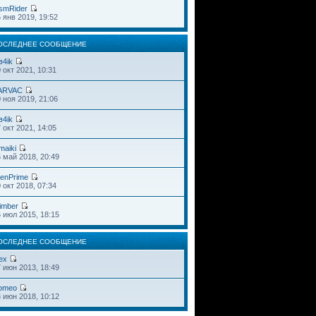
smRider
 янв 2019, 19:52
ОСЛЕДНЕЕ СООБЩЕНИЕ
в4ik
 окт 2021, 10:31
ARVAC
 ноя 2019, 21:06
в4ik
 окт 2021, 14:05
maiki
 май 2018, 20:49
ienPrime
 окт 2018, 07:34
imber
 июл 2015, 18:15
ОСЛЕДНЕЕ СООБЩЕНИЕ
ex
 июн 2013, 18:49
omeo
 июн 2018, 10:12