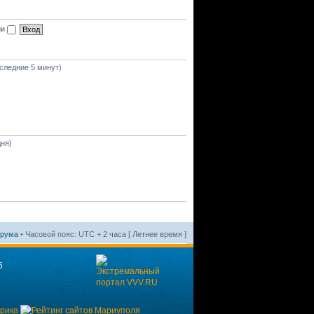
ии
оследние 5 минут)
дня)
орума
• Часовой пояс: UTC + 2 часа [ Летнее время ]
6