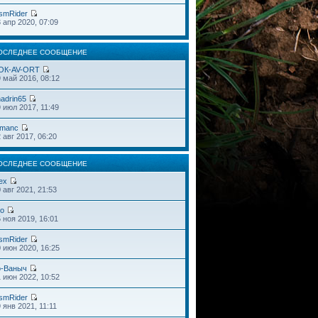
smRider
 апр 2020, 07:09
ОСЛЕДНЕЕ СООБЩЕНИЕ
OК-AV-ORT
 май 2016, 08:12
adrin65
 июл 2017, 11:49
omanc
 авг 2017, 06:20
ОСЛЕДНЕЕ СООБЩЕНИЕ
ex
 авг 2021, 21:53
do
 ноя 2019, 16:01
smRider
 июн 2020, 16:25
o-Ваныч
 июн 2022, 10:52
smRider
 янв 2021, 11:11