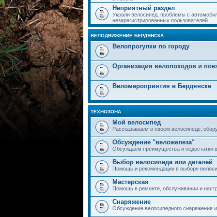
Неприятный раздел
Украли велосипед, проблемы с автомобил
незарегистрированных пользователей.
ВЕЛОДВИЖЕНИЕ БЕРДЯНСКА
Велопрогулки по городу
Организация велопоходов и пое
Веломероприятия в Бердянске
ТЕХНОЗОНА
Мой велосипед
Рассказываем о своем велосипеде, обор
Обсуждение "веложелеза"
Обсуждаем преимущества и недостатки в
Выбор велосипеда или деталей
Помощь и рекомендации в выборе велоси
Мастерская
Помощь в ремонте, обслуживании и наст
Снаряжение
Обсуждение велосипедного снаряжения и