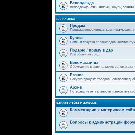
Велоодежда
Велоодежда, очки, шлемы, обувь, защита и
БАРАХОЛКА
Продам
Продажа велосипедов, комплектующих, в
Куплю
Поиск и покупка велосипедов, комплекту
Подарю / приму в дар
Или обмен на сок...
Веломагазины
Обсуждение мариупольских веломагазин
Разное
Покупка/продажа товаров невелосипедно
Архив
Потерявшие актуальность и закрытые со
РАБОТА САЙТА И ФОРУМА
Комментарии к материалам сайт
Вопросы к администрации фору