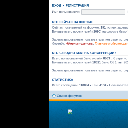
ВХОД
•
РЕГИСТРАЦИЯ
Имя пользователя:
КТО СЕЙЧАС НА ФОРУМЕ
Сейчас посетителей на форуме:
191
, из них зарег
Больше всего посетителей (
1090
) на форуме было 
Зарегистрированные пользователи: нет зарегистр
Легенда:
Администраторы
,
Главные модераторы
КТО СЕГОДНЯ БЫЛ НА КОНФЕРЕНЦИИ?
Всего пользователей было онлайн
8563
:: 0 зареги
Больше всего посетителей
18321
было Сб 1. авг 20
Зарегистрированные пользователи: нет зарегистр
СТАТИСТИКА
Всего сообщений:
118894
• Тем:
4134
• Пользовате
Список форумов