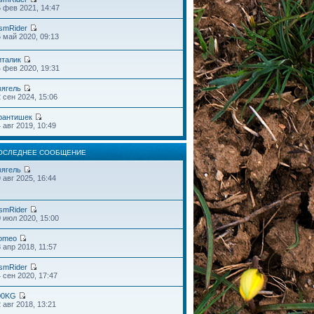
 фев 2021, 14:47
smRider
 май 2020, 09:13
италик
 фев 2020, 19:31
вягель
 сен 2024, 15:06
рантишек
 авг 2019, 10:49
ОСЛЕДНЕЕ СООБЩЕНИЕ
вягель
 авг 2025, 16:44
smRider
 июл 2020, 15:00
omeo
 апр 2018, 11:57
smRider
 сен 2020, 17:47
00KG
 авг 2018, 13:21