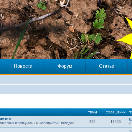
Новости
Форум
Статьи
ТЕМЫ
СООБЩЕНИЙ
П
иятия
S
299
13595
 массовых и официальных мероприятий. Велодень.
23
O