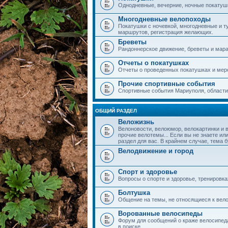
Однодневные, вечерние, ночные покатушки
Многодневные велопоходы
Покатушки с ночевкой, многодневные и т
маршрутов, регистрация желающих.
Бреветы
Рандоннерское движение, бреветы и мар
Отчеты о покатушках
Отчеты о проведенных покатушках и мер
Прочие спортивные события
Спортивные события Мариуполя, области,
ОБЩИЙ РАЗДЕЛ
Веложизнь
Велоновости, велоюмор, велокартинки и 
прочие велотемы... Если вы не знаете или
раздел для вас. В крайнем случае, тема 
Велодвижение и город
Спорт и здоровье
Вопросы о спорте и здоровье, тренировка
Болтушка
Общение на темы, не относящиеся к вело
Ворованные велосипеды
Форум для сообщений о краже велосипеда
в поиске