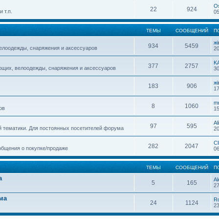
O
22
924
 т.п.
05
ТЕМЫ
СООБЩЕНИЙ
П
жi
934
5459
елоодежды, снаряжения и аксессуаров
20
K
377
2757
ющих, велоодежды, снаряжения и аксессуаров
30
жi
183
906
17
m
8
1060
ов
15
Al
97
595
й тематики. Для постоянных посетителей форума
20
Cl
282
2047
общения о покупке/продаже
06
ТЕМЫ
СООБЩЕНИЙ
П
а
Al
5
165
27
ма
R
24
1124
23