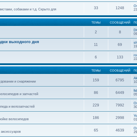
O
33
1248
истами, собаками и т.д. Скрыто для
23
ТЕМЫ
СООБЩЕНИЙ
П
D
2
8
09
здки выходного дня
sh
11
69
19
r
6
133
22
ТЕМЫ
СООБЩЕНИЙ
П
Al
159
6795
удовании и снаряжении
10
fi
86
6449
елосипедов и запчастей
05
O
229
7992
педа и велозапчастей
30
Y
186
2998
ройке велосипедов
01
O
65
4639
 аксессуаров
29