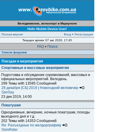
Велодвижение, велоспорт в Мариуполе
Hello Mobile Device User!
Полная версия
Вход
•
Регистрация
Текущее время: 07 авг 2026, 17:45
FAQ
•
Поиск
Список форумов
Поездки и мероприятия
Спортивные и массовые мероприятия
Подготовка и обсуждение соревнований, массовых и
официальных мероприятий. Велодень.
299 Темы with 13595 Сообщений
28 декабря [СБ] 2019 | Новогодний веловечер
SanSay
23 дек 2019, 14:00
Покатушки
Однодневные, вечерние, ночные покатушки, походы
выходного дня и т.д.
202 Темы with 14353 Сообщений
Re: Разъездные по желдорграфику
OsmRider