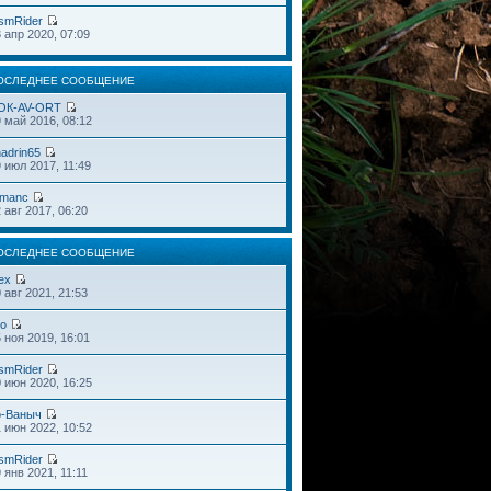
smRider
 апр 2020, 07:09
ОСЛЕДНЕЕ СООБЩЕНИЕ
OК-AV-ORT
 май 2016, 08:12
adrin65
 июл 2017, 11:49
omanc
 авг 2017, 06:20
ОСЛЕДНЕЕ СООБЩЕНИЕ
ex
 авг 2021, 21:53
do
 ноя 2019, 16:01
smRider
 июн 2020, 16:25
o-Ваныч
 июн 2022, 10:52
smRider
 янв 2021, 11:11