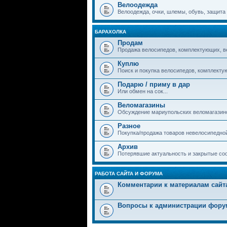
Велоодежда
Велоодежда, очки, шлемы, обувь, защита и
БАРАХОЛКА
Продам
Продажа велосипедов, комплектующих, в
Куплю
Поиск и покупка велосипедов, комплекту
Подарю / приму в дар
Или обмен на сок...
Веломагазины
Обсуждение мариупольских веломагазин
Разное
Покупка/продажа товаров невелосипедно
Архив
Потерявшие актуальность и закрытые со
РАБОТА САЙТА И ФОРУМА
Комментарии к материалам сайт
Вопросы к администрации фору