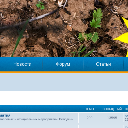
Новости
Форум
Статьи
ТЕМЫ
СООБЩЕНИЙ
П
иятия
S
299
13595
 массовых и официальных мероприятий. Велодень.
23
O