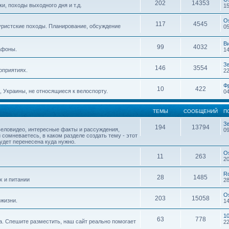
202
14353
, походы выходного дня и т.д.
15
O
117
4545
уристские походы. Планирование, обсуждение
05
В
99
4032
афоны.
14
З
146
3554
оприятиях.
22
Ф
10
422
 Украины, не относящиеся к велоспорту.
04
ТЕМЫ
СООБЩЕНИЙ
П
З
194
13794
веловидео, интересные факты и рассуждения,
09
 сомневаетесь, в каком разделе создать тему - этот
будет перенесена куда нужно.
O
11
263
20
R
28
1485
х и питании
28
O
203
15058
жизни.
14
1
63
778
. Спешите разместить, наш сайт реально помогает
22