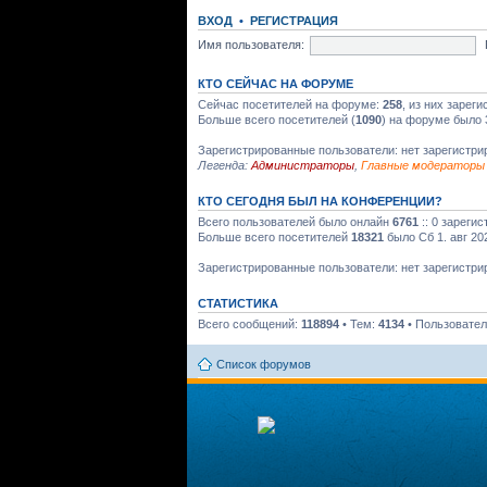
ВХОД
•
РЕГИСТРАЦИЯ
Имя пользователя:
КТО СЕЙЧАС НА ФОРУМЕ
Сейчас посетителей на форуме:
258
, из них зарег
Больше всего посетителей (
1090
) на форуме было 
Зарегистрированные пользователи: нет зарегистр
Легенда:
Администраторы
,
Главные модераторы
КТО СЕГОДНЯ БЫЛ НА КОНФЕРЕНЦИИ?
Всего пользователей было онлайн
6761
:: 0 зареги
Больше всего посетителей
18321
было Сб 1. авг 20
Зарегистрированные пользователи: нет зарегистр
СТАТИСТИКА
Всего сообщений:
118894
• Тем:
4134
• Пользовате
Список форумов