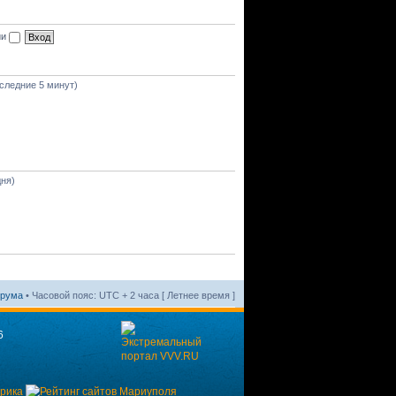
ии
оследние 5 минут)
дня)
орума
• Часовой пояс: UTC + 2 часа [ Летнее время ]
6