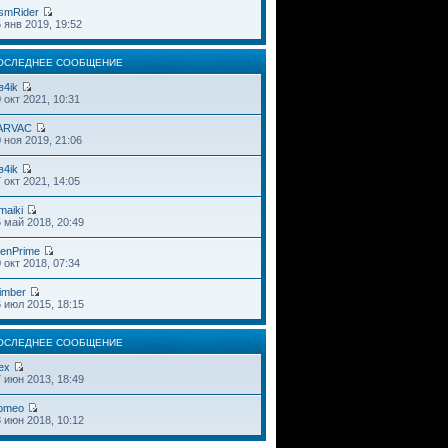
smRider
 янв 2019, 19:52
ОСЛЕДНЕЕ СООБЩЕНИЕ
в4ik
 окт 2021, 10:31
ARVAC
 ноя 2019, 21:06
в4ik
 окт 2021, 14:05
maiki
 май 2018, 20:49
ienPrime
 окт 2018, 07:34
imber
 июл 2015, 18:15
ОСЛЕДНЕЕ СООБЩЕНИЕ
ex
 июн 2013, 18:49
omeo
 июн 2018, 10:12