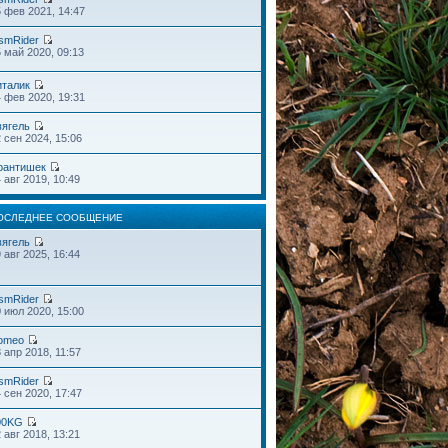
 фев 2021, 14:47
smRider
 май 2020, 09:13
италик
 фев 2020, 19:31
вягель
 сен 2024, 15:06
рантишек
 авг 2019, 10:49
ОСЛЕДНЕЕ СООБЩЕНИЕ
вягель
 авг 2025, 16:44
smRider
 июл 2020, 15:00
omeo
 апр 2018, 11:57
smRider
 сен 2020, 17:47
00KG
 авг 2018, 13:21