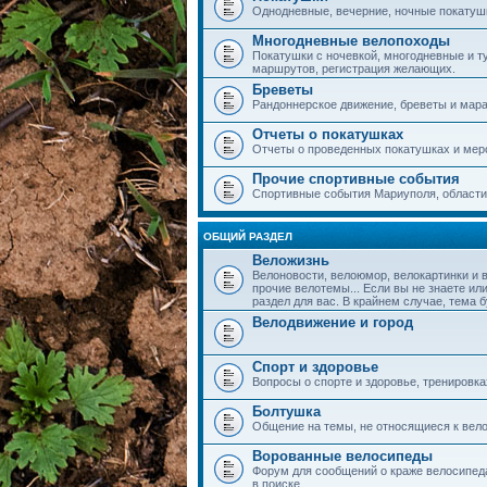
Однодневные, вечерние, ночные покатушки
Многодневные велопоходы
Покатушки с ночевкой, многодневные и т
маршрутов, регистрация желающих.
Бреветы
Рандоннерское движение, бреветы и мар
Отчеты о покатушках
Отчеты о проведенных покатушках и мер
Прочие спортивные события
Спортивные события Мариуполя, области,
ОБЩИЙ РАЗДЕЛ
Веложизнь
Велоновости, велоюмор, велокартинки и 
прочие велотемы... Если вы не знаете или
раздел для вас. В крайнем случае, тема 
Велодвижение и город
Спорт и здоровье
Вопросы о спорте и здоровье, тренировка
Болтушка
Общение на темы, не относящиеся к вело
Ворованные велосипеды
Форум для сообщений о краже велосипеда
в поиске