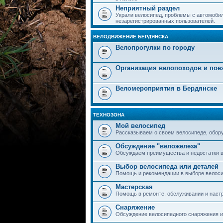
Неприятный раздел
Украли велосипед, проблемы с автомобил
незарегистрированных пользователей.
ВЕЛОДВИЖЕНИЕ БЕРДЯНСКА
Велопрогулки по городу
Организация велопоходов и пое
Веломероприятия в Бердянске
ТЕХНОЗОНА
Мой велосипед
Рассказываем о своем велосипеде, обор
Обсуждение "веложелеза"
Обсуждаем преимущества и недостатки в
Выбор велосипеда или деталей
Помощь и рекомендации в выборе велоси
Мастерская
Помощь в ремонте, обслуживании и наст
Снаряжение
Обсуждение велосипедного снаряжения и