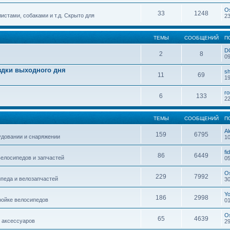
O
33
1248
истами, собаками и т.д. Скрыто для
23
ТЕМЫ
СООБЩЕНИЙ
П
D
2
8
09
здки выходного дня
sh
11
69
19
r
6
133
22
ТЕМЫ
СООБЩЕНИЙ
П
Al
159
6795
удовании и снаряжении
10
fi
86
6449
елосипедов и запчастей
05
O
229
7992
педа и велозапчастей
30
Y
186
2998
ройке велосипедов
01
O
65
4639
 аксессуаров
29