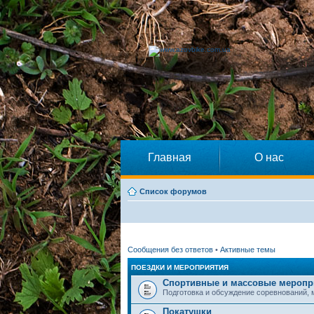
Главная
О нас
Список форумов
Сообщения без ответов
•
Активные темы
ПОЕЗДКИ И МЕРОПРИЯТИЯ
Спортивные и массовые меропр
Подготовка и обсуждение соревнований,
Покатушки