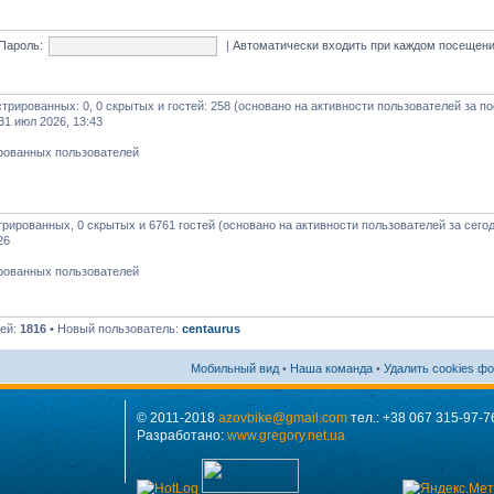
Пароль:
|
Автоматически входить при каждом посещен
истрированных: 0, 0 скрытых и гостей: 258 (основано на активности пользователей за п
31 июл 2026, 13:43
ированных пользователей
стрированных, 0 скрытых и 6761 гостей (основано на активности пользователей за сего
26
ированных пользователей
лей:
1816
• Новый пользователь:
centaurus
Мобильный вид
•
Наша команда
•
Удалить cookies ф
© 2011-2018
azovbike@gmail.com
тел.: +38 067 315-97-7
Разработано:
www.gregory.net.ua