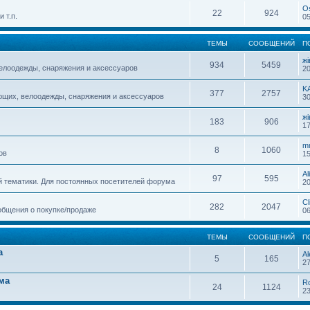
O
22
924
 т.п.
05
ТЕМЫ
СООБЩЕНИЙ
П
жi
934
5459
елоодежды, снаряжения и аксессуаров
20
K
377
2757
ющих, велоодежды, снаряжения и аксессуаров
30
жi
183
906
17
m
8
1060
ов
15
Al
97
595
й тематики. Для постоянных посетителей форума
20
Cl
282
2047
общения о покупке/продаже
06
ТЕМЫ
СООБЩЕНИЙ
П
а
Al
5
165
27
ма
R
24
1124
23