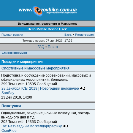
Велодвижение, велоспорт в Мариуполе
Hello Mobile Device User!
Полная версия
Вход
•
Регистрация
Текущее время: 07 авг 2026, 17:52
FAQ
•
Поиск
Список форумов
Поездки и мероприятия
Спортивные и массовые мероприятия
Подготовка и обсуждение соревнований, массовых и
официальных мероприятий. Велодень.
299 Темы with 13595 Сообщений
28 декабря [СБ] 2019 | Новогодний веловечер
SanSay
23 дек 2019, 14:00
Покатушки
Однодневные, вечерние, ночные покатушки, походы
выходного дня и т.д.
202 Темы with 14353 Сообщений
Re: Разъездные по желдорграфику
OsmRider