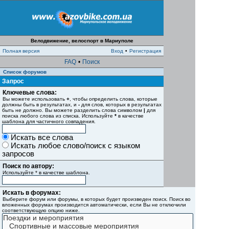
Велодвижение, велоспорт в Мариуполе
Полная версия
Вход
•
Регистрация
FAQ
•
Поиск
Список форумов
Запрос
Ключевые слова:
Вы можете использовать
+
, чтобы определить слова, которые
должны быть в результатах, и
-
для слов, которых в результатах
быть не должно. Вы можете разделить слова символом
|
для
поиска любого слова из списка. Используйте
*
в качестве
шаблона для частичного совпадения.
Искать все слова
Искать любое слово/поиск с языком
запросов
Поиск по автору:
Используйте * в качестве шаблона.
Искать в форумах:
Выберите форум или форумы, в которых будет произведен поиск. Поиск во
вложенных форумах производится автоматически, если Вы не отключили
соответствующую опцию ниже.