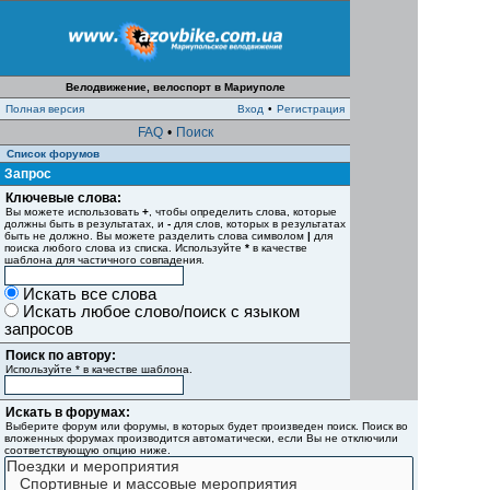
Велодвижение, велоспорт в Мариуполе
Полная версия
Вход
•
Регистрация
FAQ
•
Поиск
Список форумов
Запрос
Ключевые слова:
Вы можете использовать
+
, чтобы определить слова, которые
должны быть в результатах, и
-
для слов, которых в результатах
быть не должно. Вы можете разделить слова символом
|
для
поиска любого слова из списка. Используйте
*
в качестве
шаблона для частичного совпадения.
Искать все слова
Искать любое слово/поиск с языком
запросов
Поиск по автору:
Используйте * в качестве шаблона.
Искать в форумах:
Выберите форум или форумы, в которых будет произведен поиск. Поиск во
вложенных форумах производится автоматически, если Вы не отключили
соответствующую опцию ниже.