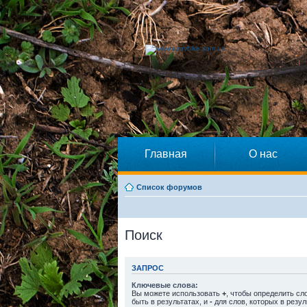
Главная
О нас
Список форумов
Поиск
ЗАПРОС
Ключевые слова:
Вы можете использовать
+
, чтобы определить сл
быть в результатах, и
-
для слов, которых в резул