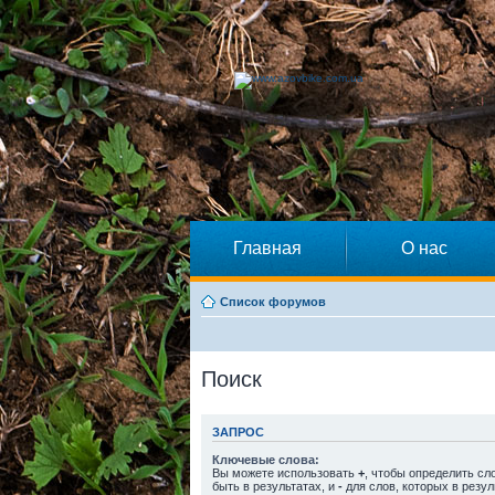
Главная
О нас
Список форумов
Поиск
ЗАПРОС
Ключевые слова:
Вы можете использовать
+
, чтобы определить сл
быть в результатах, и
-
для слов, которых в резул