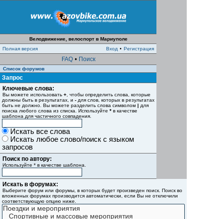
Велодвижение, велоспорт в Мариуполе
Полная версия
Вход
•
Регистрация
FAQ
•
Поиск
Список форумов
Запрос
Ключевые слова:
Вы можете использовать
+
, чтобы определить слова, которые
должны быть в результатах, и
-
для слов, которых в результатах
быть не должно. Вы можете разделить слова символом
|
для
поиска любого слова из списка. Используйте
*
в качестве
шаблона для частичного совпадения.
Искать все слова
Искать любое слово/поиск с языком
запросов
Поиск по автору:
Используйте * в качестве шаблона.
Искать в форумах:
Выберите форум или форумы, в которых будет произведен поиск. Поиск во
вложенных форумах производится автоматически, если Вы не отключили
соответствующую опцию ниже.