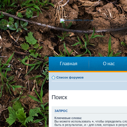
Главная
О нас
Список форумов
Поиск
ЗАПРОС
Ключевые слова:
Вы можете использовать
+
, чтобы определить сл
быть в результатах, и
-
для слов, которых в резул