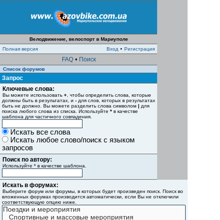
Велодвижение, велоспорт в Мариуполе
Полная версия
Вход
•
Регистрация
FAQ
•
Поиск
Список форумов
Запрос
Ключевые слова:
Вы можете использовать
+
, чтобы определить слова, которые
должны быть в результатах, и
-
для слов, которых в результатах
быть не должно. Вы можете разделить слова символом
|
для
поиска любого слова из списка. Используйте
*
в качестве
шаблона для частичного совпадения.
Искать все слова
Искать любое слово/поиск с языком
запросов
Поиск по автору:
Используйте * в качестве шаблона.
Искать в форумах:
Выберите форум или форумы, в которых будет произведен поиск. Поиск во
вложенных форумах производится автоматически, если Вы не отключили
соответствующую опцию ниже.