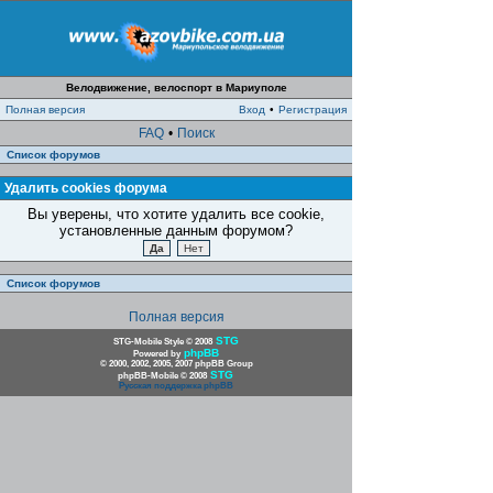
Велодвижение, велоспорт в Мариуполе
Полная версия
Вход
•
Регистрация
FAQ
•
Поиск
Список форумов
Удалить cookies форума
Вы уверены, что хотите удалить все cookie,
установленные данным форумом?
Список форумов
Полная версия
STG
STG-Mobile Style © 2008
phpBB
Powered by
© 2000, 2002, 2005, 2007 phpBB Group
STG
phpBB-Mobile © 2008
Русская поддержка phpBB