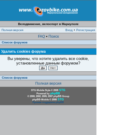
Велодвижение, велоспорт в Мариуполе
Полная версия
Вход
•
Регистрация
FAQ
•
Поиск
Список форумов
Удалить cookies форума
Вы уверены, что хотите удалить все cookie,
установленные данным форумом?
Список форумов
Полная версия
STG
STG-Mobile Style © 2008
phpBB
Powered by
© 2000, 2002, 2005, 2007 phpBB Group
STG
phpBB-Mobile © 2008
Русская поддержка phpBB