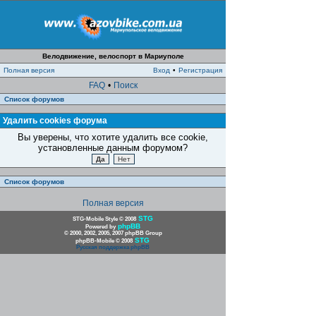
Велодвижение, велоспорт в Мариуполе
Полная версия
Вход
•
Регистрация
FAQ
•
Поиск
Список форумов
Удалить cookies форума
Вы уверены, что хотите удалить все cookie,
установленные данным форумом?
Список форумов
Полная версия
STG
STG-Mobile Style © 2008
phpBB
Powered by
© 2000, 2002, 2005, 2007 phpBB Group
STG
phpBB-Mobile © 2008
Русская поддержка phpBB