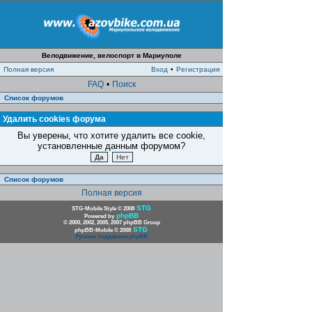
Велодвижение, велоспорт в Мариуполе
Полная версия
Вход
•
Регистрация
FAQ
•
Поиск
Список форумов
Удалить cookies форума
Вы уверены, что хотите удалить все cookie,
установленные данным форумом?
Список форумов
Полная версия
STG
STG-Mobile Style © 2008
phpBB
Powered by
© 2000, 2002, 2005, 2007 phpBB Group
STG
phpBB-Mobile © 2008
Русская поддержка phpBB