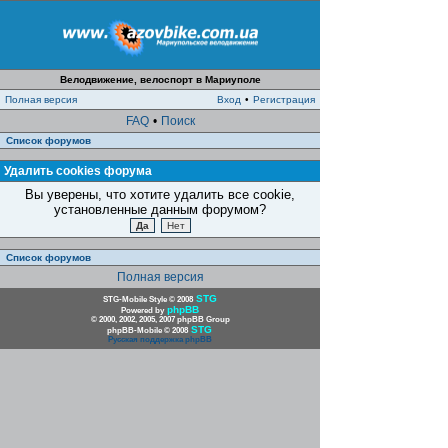
Велодвижение, велоспорт в Мариуполе
Полная версия
Вход
•
Регистрация
FAQ
•
Поиск
Список форумов
Удалить cookies форума
Вы уверены, что хотите удалить все cookie,
установленные данным форумом?
Список форумов
Полная версия
STG
STG-Mobile Style © 2008
phpBB
Powered by
© 2000, 2002, 2005, 2007 phpBB Group
STG
phpBB-Mobile © 2008
Русская поддержка phpBB