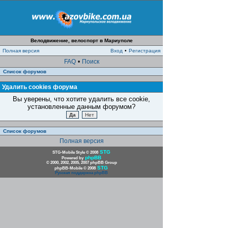
Велодвижение, велоспорт в Мариуполе
Полная версия
Вход
•
Регистрация
FAQ
•
Поиск
Список форумов
Удалить cookies форума
Вы уверены, что хотите удалить все cookie,
установленные данным форумом?
Список форумов
Полная версия
STG
STG-Mobile Style © 2008
phpBB
Powered by
© 2000, 2002, 2005, 2007 phpBB Group
STG
phpBB-Mobile © 2008
Русская поддержка phpBB