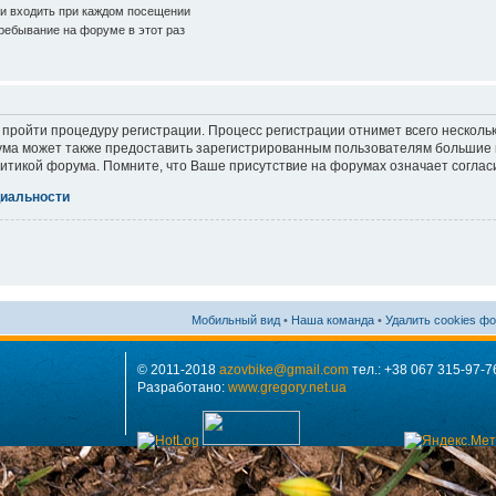
и входить при каждом посещении
ебывание на форуме в этот раз
 пройти процедуру регистрации. Процесс регистрации отнимет всего нескольк
ма может также предоставить зарегистрированным пользователям большие п
итикой форума. Помните, что Ваше присутствие на форумах означает соглас
иальности
Мобильный вид
•
Наша команда
•
Удалить cookies ф
© 2011-2018
azovbike@gmail.com
тел.: +38 067 315-97-7
Разработано:
www.gregory.net.ua