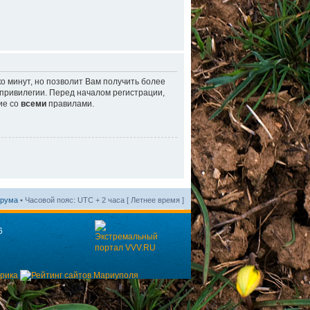
о минут, но позволит Вам получить более
ривилегии. Перед началом регистрации,
ие со
всеми
правилами.
орума
• Часовой пояс: UTC + 2 часа [ Летнее время ]
6