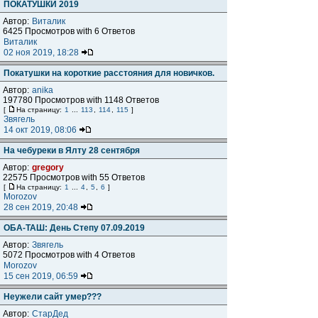
ПОКАТУШКИ 2019
Автор:
Виталик
6425 Просмотров with 6 Ответов
Виталик
02 ноя 2019, 18:28
Покатушки на короткие расстояния для новичков.
Автор:
anika
197780 Просмотров with 1148 Ответов
[
На страницу:
1
...
113
,
114
,
115
]
Звягель
14 окт 2019, 08:06
На чебуреки в Ялту 28 сентября
Автор:
gregory
22575 Просмотров with 55 Ответов
[
На страницу:
1
...
4
,
5
,
6
]
Morozov
28 сен 2019, 20:48
ОБА-ТАШ: День Степу 07.09.2019
Автор:
Звягель
5072 Просмотров with 4 Ответов
Morozov
15 сен 2019, 06:59
Неужели сайт умер???
Автор:
СтарДед