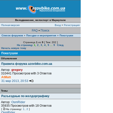
Велодвижение, велоспорт в Мариуполе
Полная версия
Вход
•
Регистрация
FAQ
•
Поиск
Список форумов
Поездки и мероприятия
Покатушки
»
»
Страница
1
из
9
[ Тем: 202 ]
На страницу
1
,
2
,
3
,
4
,
5
...
9
След.
Начать новую тему
Покатушки
Объявления
Правила форума azovbike.com.ua
Автор:
gregory
310441 Просмотров with 3 Ответов
AtMatt
31 мар 2013, 20:53
Темы
Разъездные по желдорграфику
Автор:
OsmRider
35935 Просмотров with 18 Ответов
[
На страницу:
1
,
2
]
OsmRider