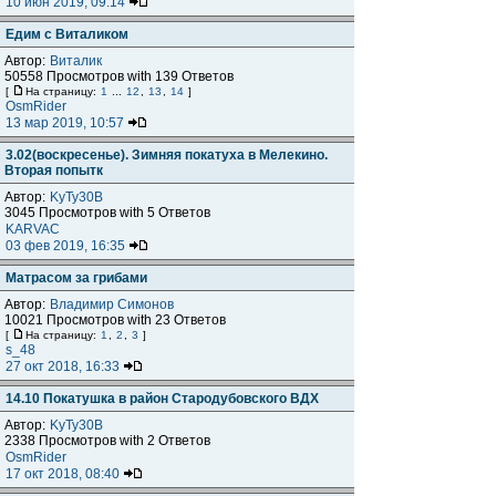
10 июн 2019, 09:14
Едим с Виталиком
Автор:
Виталик
50558 Просмотров with 139 Ответов
[
На страницу:
1
...
12
,
13
,
14
]
OsmRider
13 мар 2019, 10:57
3.02(воскресенье). Зимняя покатуха в Мелекино.
Вторая попытк
Автор:
KyTy30B
3045 Просмотров with 5 Ответов
KARVAC
03 фев 2019, 16:35
Матрасом за грибами
Автор:
Владимир Симонов
10021 Просмотров with 23 Ответов
[
На страницу:
1
,
2
,
3
]
s_48
27 окт 2018, 16:33
14.10 Покатушка в район Стародубовского ВДХ
Автор:
KyTy30B
2338 Просмотров with 2 Ответов
OsmRider
17 окт 2018, 08:40