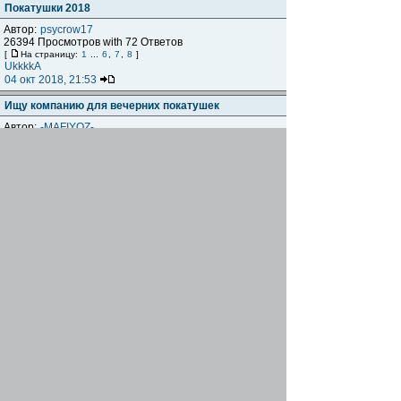
Покатушки 2018
Автор:
psycrow17
26394 Просмотров with 72 Ответов
[
На страницу:
1
...
6
,
7
,
8
]
UkkkkA
04 окт 2018, 21:53
Ищу компанию для вечерних покатушек
Автор:
-MAFIYOZ-
3097 Просмотров with 4 Ответов
Psevdo
03 окт 2018, 20:23
30.09 (воскресенье). Покатуха в
Великоанадольский лес.
Автор:
KyTy30B
2774 Просмотров with 4 Ответов
KyTy30B
24 сен 2018, 16:43
22.09 Сосисинг в Володарском лесу.
Автор:
KyTy30B
2945 Просмотров with 4 Ответов
SanSay
23 сен 2018, 22:08
Репетиция 100ки
Автор:
gregory