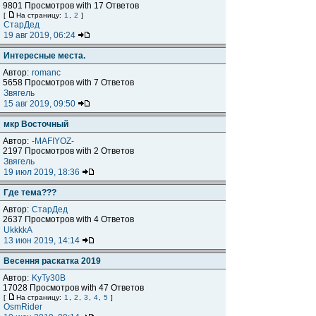
9801 Просмотров with 17 Ответов
[
На страницу:
1
,
2
]
СтарДед
19 авг 2019, 06:24
Интересные места.
Автор:
romanc
5658 Просмотров with 7 Ответов
Звягель
15 авг 2019, 09:50
мкр Восточный
Автор:
-MAFIYOZ-
2197 Просмотров with 2 Ответов
Звягель
19 июл 2019, 18:36
Где тема???
Автор:
СтарДед
2637 Просмотров with 4 Ответов
UkkkkA
13 июн 2019, 14:14
Весення раскатка 2019
Автор:
KyTy30B
17028 Просмотров with 47 Ответов
[
На страницу:
1
,
2
,
3
,
4
,
5
]
OsmRider