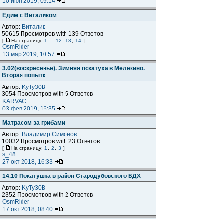
10 июн 2019, 09:14
Едим с Виталиком
Автор:
Виталик
50615 Просмотров with 139 Ответов
[
На страницу:
1
...
12
,
13
,
14
]
OsmRider
13 мар 2019, 10:57
3.02(воскресенье). Зимняя покатуха в Мелекино.
Вторая попытк
Автор:
KyTy30B
3054 Просмотров with 5 Ответов
KARVAC
03 фев 2019, 16:35
Матрасом за грибами
Автор:
Владимир Симонов
10032 Просмотров with 23 Ответов
[
На страницу:
1
,
2
,
3
]
s_48
27 окт 2018, 16:33
14.10 Покатушка в район Стародубовского ВДХ
Автор:
KyTy30B
2352 Просмотров with 2 Ответов
OsmRider
17 окт 2018, 08:40