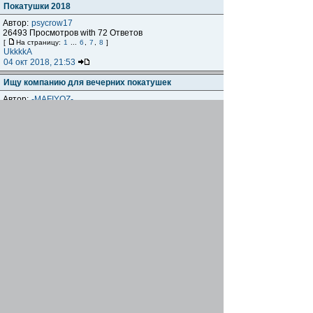
Покатушки 2018
Автор:
psycrow17
26493 Просмотров with 72 Ответов
[
На страницу:
1
...
6
,
7
,
8
]
UkkkkA
04 окт 2018, 21:53
Ищу компанию для вечерних покатушек
Автор:
-MAFIYOZ-
3109 Просмотров with 4 Ответов
Psevdo
03 окт 2018, 20:23
30.09 (воскресенье). Покатуха в
Великоанадольский лес.
Автор:
KyTy30B
2788 Просмотров with 4 Ответов
KyTy30B
24 сен 2018, 16:43
22.09 Сосисинг в Володарском лесу.
Автор:
KyTy30B
2954 Просмотров with 4 Ответов
SanSay
23 сен 2018, 22:08
Репетиция 100ки
Автор:
gregory