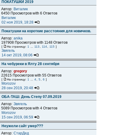
ПОКАТУШКИ 2019
Автор:
Виталик
6450 Просмотров with 6 Ответов
Виталик
02 ноя 2019, 18:28
Покатушки на короткие расстояния для новичков.
Автор:
anika
197908 Просмотров with 1148 Ответов
[
На страницу:
1
...
113
,
114
,
115
]
Звягель
14 окт 2019, 08:06
На чебуреки в Ялту 28 сентября
Автор:
gregory
22615 Просмотров with 55 Ответов
[
На страницу:
1
...
4
,
5
,
6
]
Morozov
28 сен 2019, 20:48
ОБА-ТАШ: День Степу 07.09.2019
Автор:
Звягель
5089 Просмотров with 4 Ответов
Morozov
15 сен 2019, 06:59
Неужели сайт умер???
Автор:
СтарДед