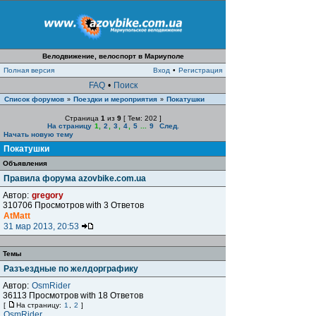
Велодвижение, велоспорт в Мариуполе
Полная версия
Вход
•
Регистрация
FAQ
•
Поиск
Список форумов
Поездки и мероприятия
Покатушки
»
»
Страница
1
из
9
[ Тем: 202 ]
На страницу
1
,
2
,
3
,
4
,
5
...
9
След.
Начать новую тему
Покатушки
Объявления
Правила форума azovbike.com.ua
Автор:
gregory
310706 Просмотров with 3 Ответов
AtMatt
31 мар 2013, 20:53
Темы
Разъездные по желдорграфику
Автор:
OsmRider
36113 Просмотров with 18 Ответов
[
На страницу:
1
,
2
]
OsmRider