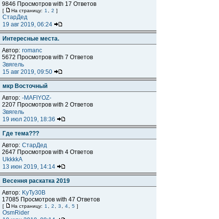
9846 Просмотров with 17 Ответов
[
На страницу:
1
,
2
]
СтарДед
19 авг 2019, 06:24
Интересные места.
Автор:
romanc
5672 Просмотров with 7 Ответов
Звягель
15 авг 2019, 09:50
мкр Восточный
Автор:
-MAFIYOZ-
2207 Просмотров with 2 Ответов
Звягель
19 июл 2019, 18:36
Где тема???
Автор:
СтарДед
2647 Просмотров with 4 Ответов
UkkkkA
13 июн 2019, 14:14
Весення раскатка 2019
Автор:
KyTy30B
17085 Просмотров with 47 Ответов
[
На страницу:
1
,
2
,
3
,
4
,
5
]
OsmRider