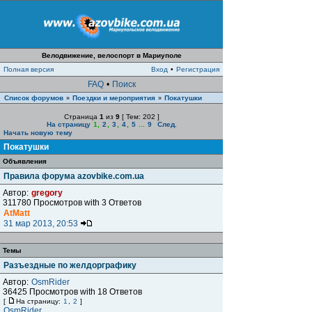
Велодвижение, велоспорт в Мариуполе
Полная версия
Вход
•
Регистрация
FAQ
•
Поиск
Список форумов
Поездки и мероприятия
Покатушки
»
»
Страница
1
из
9
[ Тем: 202 ]
На страницу
1
,
2
,
3
,
4
,
5
...
9
След.
Начать новую тему
Покатушки
Объявления
Правила форума azovbike.com.ua
Автор:
gregory
311780 Просмотров with 3 Ответов
AtMatt
31 мар 2013, 20:53
Темы
Разъездные по желдорграфику
Автор:
OsmRider
36425 Просмотров with 18 Ответов
[
На страницу:
1
,
2
]
OsmRider