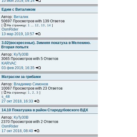
10 июн 2019, 09:14
Едим с Виталиком
Автор:
Виталик
50697 Просмотров with 139 Ответов
[
На страницу:
1
...
12
,
13
,
14
]
OsmRider
13 мар 2019, 10:57
3.02(воскресенье). Зимняя покатуха в Мелекино.
Вторая попытк
Автор:
KyTy30B
3065 Просмотров with 5 Ответов
KARVAC
03 фев 2019, 16:35
Матрасом за грибами
Автор:
Владимир Симонов
10067 Просмотров with 23 Ответов
[
На страницу:
1
,
2
,
3
]
s_48
27 окт 2018, 16:33
14.10 Покатушка в район Стародубовского ВДХ
Автор:
KyTy30B
2370 Просмотров with 2 Ответов
OsmRider
17 окт 2018, 08:40