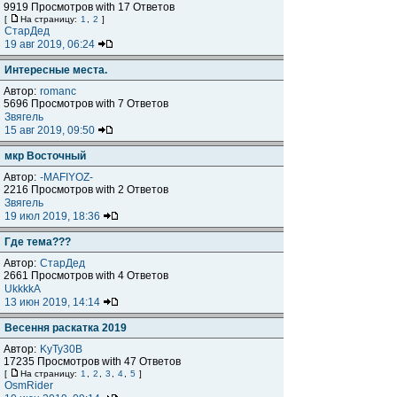
9919 Просмотров with 17 Ответов
[
На страницу:
1
,
2
]
СтарДед
19 авг 2019, 06:24
Интересные места.
Автор:
romanc
5696 Просмотров with 7 Ответов
Звягель
15 авг 2019, 09:50
мкр Восточный
Автор:
-MAFIYOZ-
2216 Просмотров with 2 Ответов
Звягель
19 июл 2019, 18:36
Где тема???
Автор:
СтарДед
2661 Просмотров with 4 Ответов
UkkkkA
13 июн 2019, 14:14
Весення раскатка 2019
Автор:
KyTy30B
17235 Просмотров with 47 Ответов
[
На страницу:
1
,
2
,
3
,
4
,
5
]
OsmRider