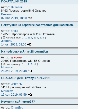
ПОКАТУШКИ 2019
Автор:
Виталик
6493 Просмотров with 6 Ответов
Виталик
02 ноя 2019, 18:28
Покатушки на короткие расстояния для новичков.
Автор:
anika
198585 Просмотров with 1148 Ответов
[
На страницу:
1
...
113
,
114
,
115
]
Звягель
14 окт 2019, 08:06
На чебуреки в Ялту 28 сентября
Автор:
gregory
22699 Просмотров with 55 Ответов
[
На страницу:
1
...
4
,
5
,
6
]
Morozov
28 сен 2019, 20:48
ОБА-ТАШ: День Степу 07.09.2019
Автор:
Звягель
5114 Просмотров with 4 Ответов
Morozov
15 сен 2019, 06:59
Неужели сайт умер???
Автор:
СтарДед