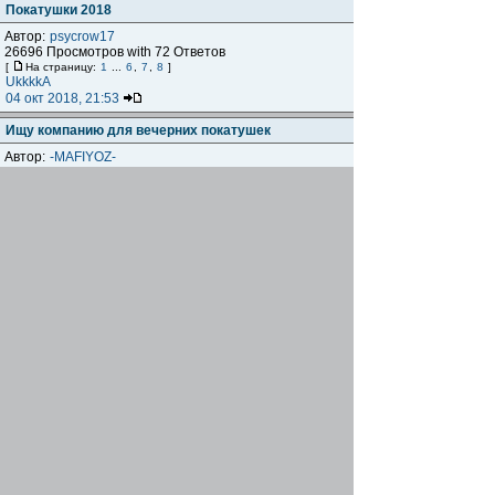
Покатушки 2018
Автор:
psycrow17
26696 Просмотров with 72 Ответов
[
На страницу:
1
...
6
,
7
,
8
]
UkkkkA
04 окт 2018, 21:53
Ищу компанию для вечерних покатушек
Автор:
-MAFIYOZ-
3124 Просмотров with 4 Ответов
Psevdo
03 окт 2018, 20:23
30.09 (воскресенье). Покатуха в
Великоанадольский лес.
Автор:
KyTy30B
2811 Просмотров with 4 Ответов
KyTy30B
24 сен 2018, 16:43
22.09 Сосисинг в Володарском лесу.
Автор:
KyTy30B
2978 Просмотров with 4 Ответов
SanSay
23 сен 2018, 22:08
Репетиция 100ки
Автор:
gregory