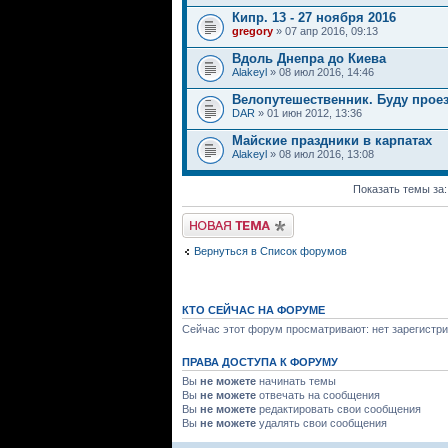
Кипр. 13 - 27 ноября 2016
gregory
» 07 апр 2016, 09:13
Вдоль Днепра до Киева
Alakeyl
» 08 июл 2016, 14:46
Велопутешественник. Буду проез
DAR
» 01 июн 2012, 13:36
Майские праздники в карпатах
Alakeyl
» 08 июл 2016, 13:08
Показать темы за
Начать новую тему
Вернуться в Список форумов
КТО СЕЙЧАС НА ФОРУМЕ
Сейчас этот форум просматривают: нет зарегистри
ПРАВА ДОСТУПА К ФОРУМУ
Вы
не можете
начинать темы
Вы
не можете
отвечать на сообщения
Вы
не можете
редактировать свои сообщения
Вы
не можете
удалять свои сообщения