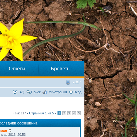
Отчеты
Бреветы
FAQ
Поиск
Регистрация
Вход
Тем: 117 •
Страница
1
из
5
•
1
2
3
4
5
ОСЛЕДНЕЕ СООБЩЕНИЕ
tMatt
 мар 2013, 20:53