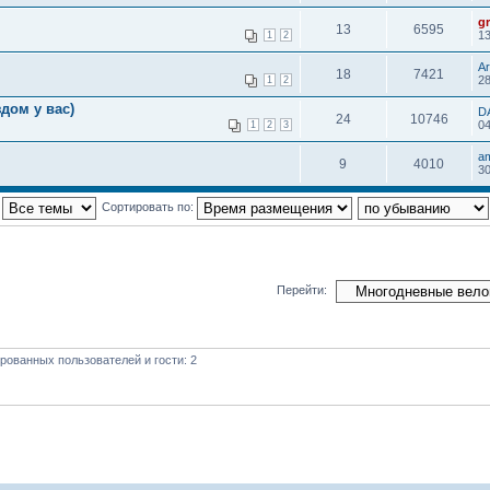
g
13
6595
13
1
2
Ar
18
7421
28
1
2
дом у вас)
D
24
10746
04
1
2
3
am
9
4010
30
:
Сортировать по:
Перейти:
рованных пользователей и гости: 2