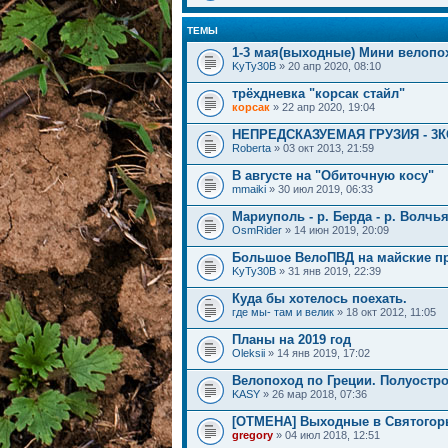
ТЕМЫ
1-3 мая(выходные) Мини велопо
KyTy30B
» 20 апр 2020, 08:10
трёхдневка "корсак стайл"
корсак
» 22 апр 2020, 19:04
НЕПРЕДСКАЗУЕМАЯ ГРУЗИЯ - 3К
Roberta
» 03 окт 2013, 21:59
В августе на "Обиточную косу"
mmaiki
» 30 июл 2019, 06:33
Мариуполь - р. Берда - р. Волчь
OsmRider
» 14 июн 2019, 20:09
Большое ВелоПВД на майские пр
KyTy30B
» 31 янв 2019, 22:39
Куда бы хотелось поехать.
где мы- там и велик
» 18 окт 2012, 11:05
Планы на 2019 год
Oleksii
» 14 янв 2019, 17:02
Велопоход по Греции. Полуостро
KASY
» 26 мар 2018, 07:36
[ОТМЕНА] Выходные в Святогор
gregory
» 04 июл 2018, 12:51