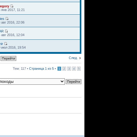
regory
 янв 2017, 11:21
ies
 авг 2016, 22:06
AR
 авг 2016, 12:04
ir
 июл 2016, 19:54
След.
Тем: 117 •
Страница
1
из
5
•
1
2
3
4
5