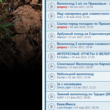
Велопоход 1 к/с по Приазовью - 2
gregory
» 06 сен 2017, 12:44
Ищу напарника для совместного 
Aries
» 30 май 2018, 22:30
Скатка перед походом по Приаз
gregory
» 06 июн 2018, 13:20
Арбузный поход на Сорочинску
Alakeyl
» 13 окт 2017, 15:13
Велопоход 2 категории сложност
gregory
» 15 окт 2017, 19:49
ИНТЕРЕСНЫЕ ОТЧЕТЫ О ВЕЛО
Ed Baltika
» 20 янв 2014, 17:20
Спонтанно! Велопоход по Карпатам
Roberta
» 27 июл 2017, 09:56
Небольшой велопоход
Dezlan
» 01 авг 2017, 14:45
1к с ночевками
Dimon_light
» 13 авг 2017, 11:12
Зимний велопоход по Турции (201
KASY
» 17 фев 2017, 08:05
Киев-Минск
Lone Ranger
» 07 мар 2017, 00:34