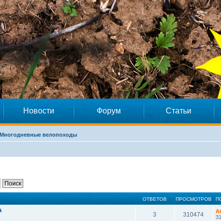
Новости
Форум
Статьи
Многодневные велопоходы
ОТВЕТОВ
ПРОСМОТРОВ
П
a
A
3
310474
31