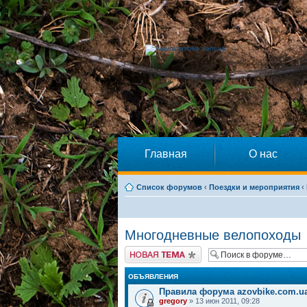
Главная
О нас
Список форумов
‹
Поездки и мероприятия
‹
Многодневные велопоходы
Начать новую тему
ОБЪЯВЛЕНИЯ
Правила форума azovbike.com.u
gregory
» 13 июн 2011, 09:28