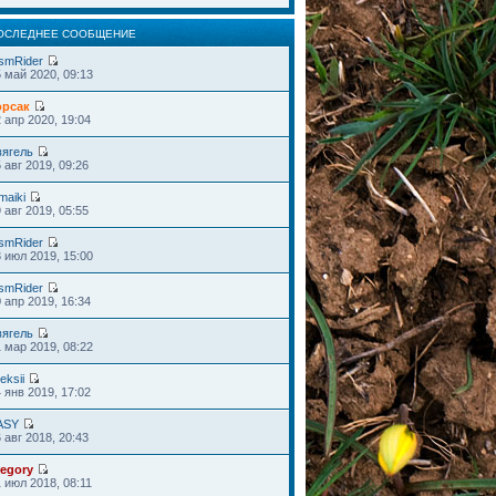
ОСЛЕДНЕЕ СООБЩЕНИЕ
smRider
 май 2020, 09:13
орсак
 апр 2020, 19:04
вягель
 авг 2019, 09:26
maiki
 авг 2019, 05:55
smRider
 июл 2019, 15:00
smRider
 апр 2019, 16:34
вягель
 мар 2019, 08:22
eksii
 янв 2019, 17:02
ASY
 авг 2018, 20:43
regory
 июл 2018, 08:11