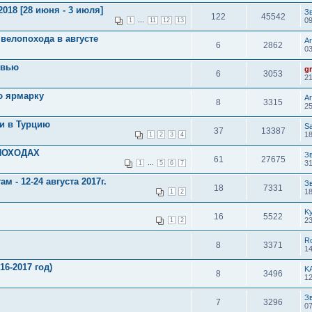
018 [28 июня - 3 июля]
З
122
45542
...
09
1
11
12
13
велопохода в августе
Ar
6
2862
03
овью
g
6
3053
21
ю ярмарку
Ar
8
3315
25
и в Турцию
S
37
13387
18
1
2
3
4
ПОХОДАХ
З
61
27675
...
31
1
5
6
7
 - 12-24 августа 2017г.
З
18
7331
18
1
2
K
16
5522
23
1
2
R
8
3371
14
6-2017 год)
K
8
3496
12
З
7
3296
07