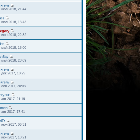
вягель
 июл 2018, 21:44
ies
 июл 2018, 13:43
regory
 июн 2018, 22:32
ies
 май 2018, 18:00
anSay
 май 2018, 23:09
вягель
 дек 2017, 10:29
вягель
 сен 2017, 20:08
yTy30B
 авг 2017, 21:19
omeo
 авг 2017, 17:41
ASY
 июн 2017, 06:31
вягель
 июн 2017, 18:21