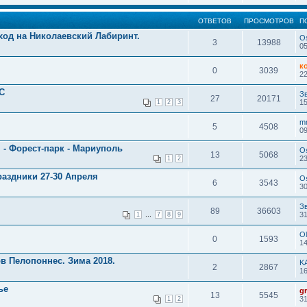
ОТВЕТОВ
ПРОСМОТРОВ
П
ход на Николаевский Лабиринт.
O
3
13988
05
к
0
3039
22
С
З
27
20171
15
1
2
3
m
5
4508
09
я - Форест-парк - Мариуполь
O
13
5068
23
1
2
аздники 27-30 Апреля
O
6
3543
30
З
89
36603
...
31
1
7
8
9
Ol
0
1593
14
в Пелопоннес. Зима 2018.
K
2
2867
16
ье
g
13
5545
31
1
2