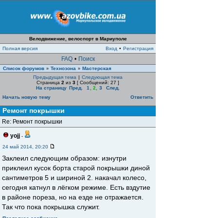
Велодвижение, велоспорт в Мариуполе
Полная версия
Вход
•
Регистрация
FAQ
•
Поиск
Список форумов
Технозона
Мастерская
»
»
Предыдущая тема
|
Следующая тема
Страница
2
из
3
[ Сообщений: 27 ]
На страницу
Пред.
1
,
2
,
3
След.
Начать новую тему
Ответить
Ремонт покрышки
Re: Ремонт покрышки
yojj
-
24 май 2014, 20:20
Заклеил следующим образом: изнутри
приклеил кусок борта старой покрышки диной
сантиметров 5 и шириной 2. накачал колесо,
сегодня катнул в лёгком режиме. Есть вздутие
в районе пореза, но на езде не отражается.
Так что пока покрышка служит.