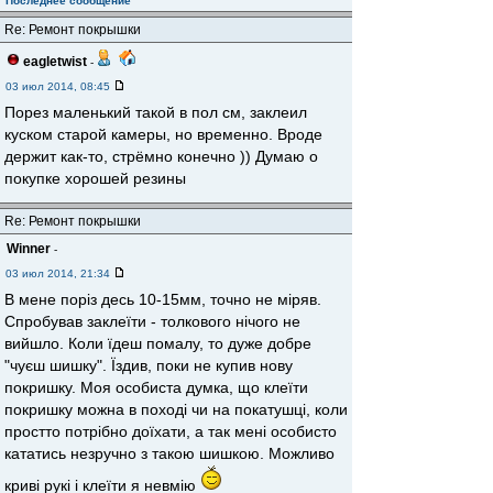
Последнее сообщение
Re: Ремонт покрышки
eagletwist
-
03 июл 2014, 08:45
Порез маленький такой в пол см, заклеил
куском старой камеры, но временно. Вроде
держит как-то, стрёмно конечно )) Думаю о
покупке хорошей резины
Re: Ремонт покрышки
Winner
-
03 июл 2014, 21:34
В мене поріз десь 10-15мм, точно не міряв.
Спробував заклеїти - толкового нічого не
вийшло. Коли їдеш помалу, то дуже добре
"чуєш шишку". Їздив, поки не купив нову
покришку. Моя особиста думка, що клеїти
покришку можна в поході чи на покатушці, коли
простто потрібно доїхати, а так мені особисто
кататись незручно з такою шишкою. Можливо
криві рукі і клеїти я невмію