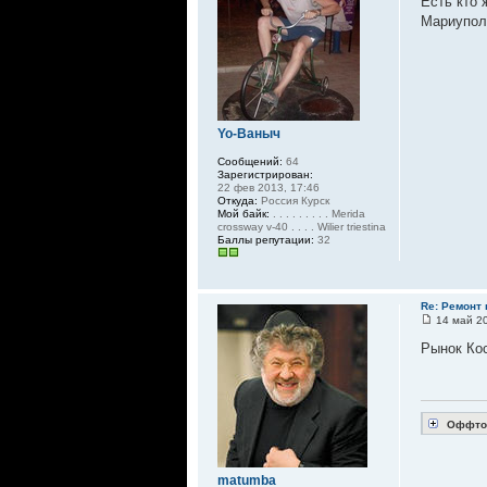
Есть кто 
Мариупол
Yo-Ваныч
Сообщений:
64
Зарегистрирован:
22 фев 2013, 17:46
Откуда:
Россия Курск
Мой байк:
. . . . . . . . . Merida
crossway v-40 . . . . Wilier triestina
Баллы репутации:
32
Re: Ремонт
14 май 20
Рынок Кос
Оффто
matumba