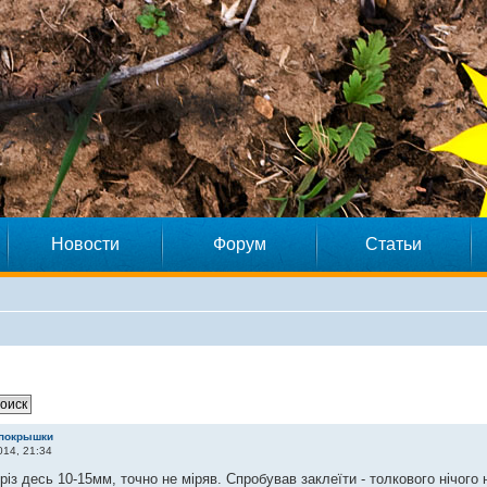
Новости
Форум
Статьи
 покрышки
14, 21:34
різ десь 10-15мм, точно не міряв. Спробував заклеїти - толкового нічого