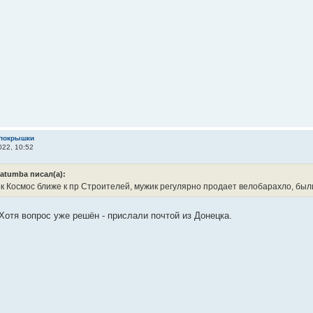
 покрышки
22, 10:52
atumba писал(а):
к Космос ближе к пр Строителей, мужик регулярно продает велобарахло, бы
Хотя вопрос уже решён - прислали почтой из Донецка.