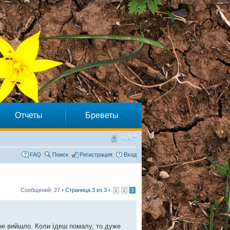
Отчеты
Бреветы
FAQ
Поиск
Регистрация
Вход
Сообщений: 27 •
Страница
3
из
3
•
1
2
3
 не вийшло. Коли їдеш помалу, то дуже