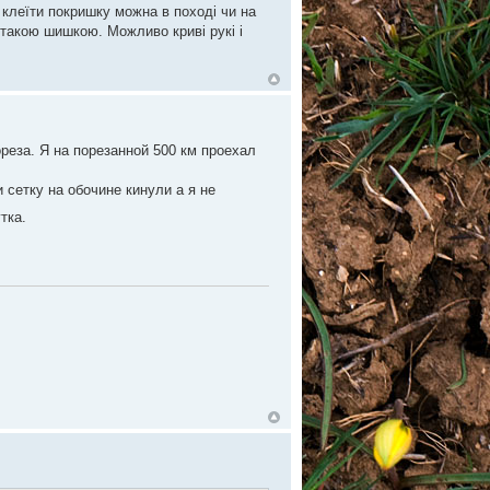
 клеїти покришку можна в поході чи на
з такою шишкою. Можливо криві рукі і
реза. Я на порезанной 500 км проехал
 сетку на обочине кинули а я не
тка.