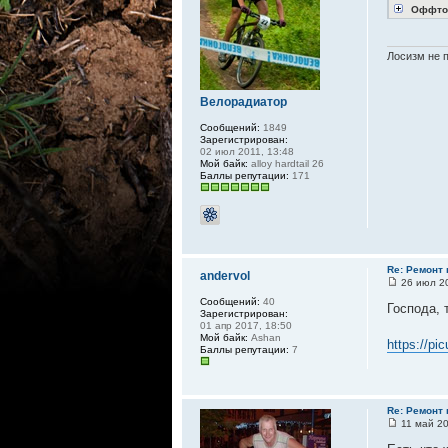
Оффто
Лосизм не 
Велорадиатор
Сообщений:
1849
Зарегистрирован:
02 июл 2011, 13:48
Мой байк:
alloy hardtail 26
Баллы репутации:
171
Re: Ремонт
andervol
26 июл 20
Сообщений:
40
Господа, 
Зарегистрирован:
01 апр 2017, 18:50
Мой байк:
Ashan
https://pi
Баллы репутации:
7
Re: Ремонт
11 май 20