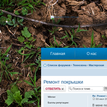
Главная
О нас
Список форумов
‹
Технозона
‹
Мастерская
Ремонт покрышки
Ответить
Re: Ремонт
Winner
03 июл 20
Баллы репутации:
В мене по