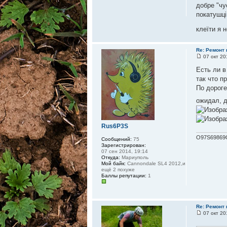
добре "чу
покатушці
клеїти я 
Re: Ремонт
07 окт 20
Есть ли в
так что п
По дороге
ожидал, д
Rus6P3S
O97S69869
Сообщений:
75
Зарегистрирован:
07 сен 2014, 19:14
Откуда:
Мариуполь
Мой байк:
Cannondale SL4 2012,и
ещё 2 похуже
Баллы репутации:
1
Re: Ремонт
07 окт 20