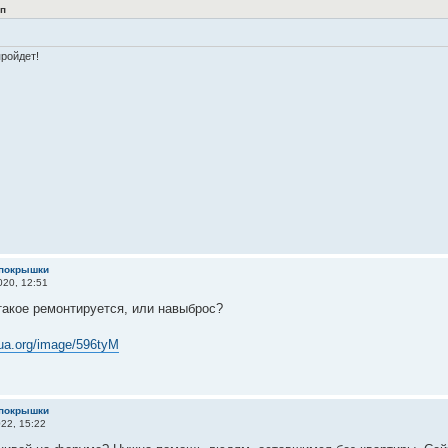
п
пройдет!
 покрышки
20, 12:51
такое ремонтируется, или навыброс?
cua.org/image/596tyM
 покрышки
22, 15:22