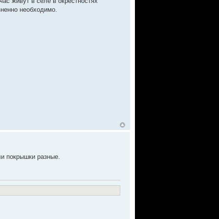
ас живут в селе в окрестностях
зненно необходимо.
ли покрышки разные.