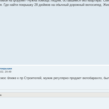
живой на форуме? Нужна помощь людям, оставшимся без квартиры. Сейч
я. Где найти покрышку 28 дюймов на обычный дорожный велосипед. Жи
 покрышки
22, 20:49
мос ближе к пр Строителей, мужик регулярно продает велобарахло, бы
п