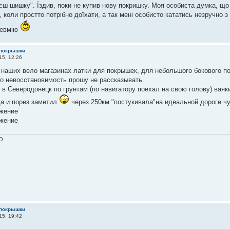
єш шишку". Їздив, поки не купив нову покришку. Моя особиста думка, що
, коли простто потрібно доїхати, а так мені особисто кататись незручно 
невмію
 покрышки
15, 12:26
 наших вело магазинах латки для покрышек, для небольшого бокового по
ро невосстановимость прошу не рассказывать.
 в Северодонецк по грунтам (по навигатору поехал на свою голову) ваяки
а и порез заметил
через 250км "постукивала"на идеальной дороге чу
O
 покрышки
15, 19:42