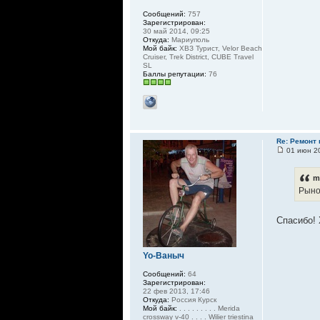
Сообщений:
757
Зарегистрирован:
30 май 2014, 09:25
Откуда:
Мариуполь
Мой байк:
ХВЗ Турист, Velor Beach
Cruiser, Trek District, CUBE Travel
SL
Баллы репутации:
76
Re: Ремонт
01 июн 20
m
Рыно
Спасибо! 
Yo-Ваныч
Сообщений:
64
Зарегистрирован:
22 фев 2013, 17:46
Откуда:
Россия Курск
Мой байк:
. . . . . . . . . Merida
crossway v-40 . . . . Wilier triestina