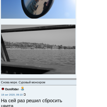
Снова море. Суровый монохром
OsmRider
-
18 окт 2020, 09:10
На сей раз решил сбросить
цвета...