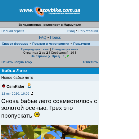
Велодвижение, велоспорт в Мариуполе
Полная версия
Вход
•
Регистрация
FAQ
•
Поиск
Список форумов
Поездки и мероприятия
Покатушки
»
»
Предыдущая тема
|
Следующая тема
Страница
2
из
2
[ Сообщений: 16 ]
На страницу
Пред.
1
,
2
Начать новую тему
Ответить
Бабье Лето
Новое бабье лето
OsmRider
-
12 окт 2020, 16:06
Снова бабье лето совместилось с
золотой осенью. Грех это
пропускать