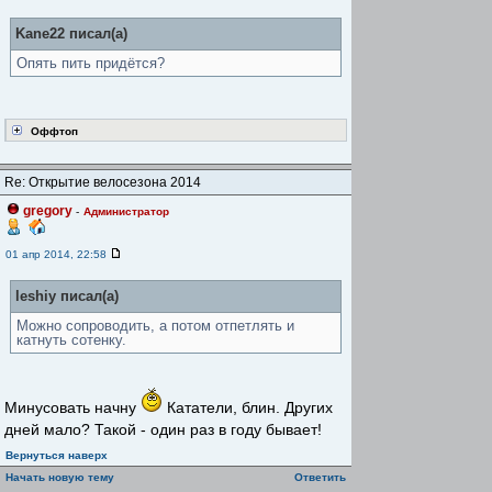
Kane22 писал(а)
Опять пить придётся?
Оффтоп
Re: Открытие велосезона 2014
gregory
-
Администратор
01 апр 2014, 22:58
leshiy писал(а)
Можно сопроводить, а потом отпетлять и
катнуть сотенку.
Минусовать начну
Кататели, блин. Других
дней мало? Такой - один раз в году бывает!
Вернуться наверх
Начать новую тему
Ответить