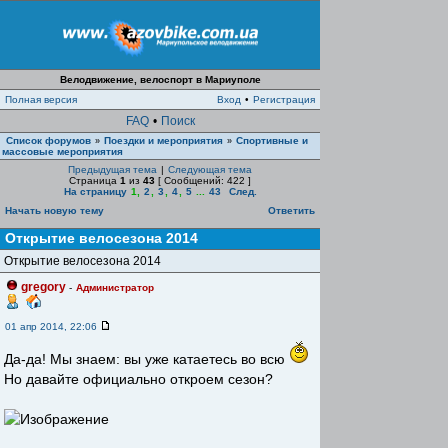
Велодвижение, велоспорт в Мариуполе
Полная версия
Вход
•
Регистрация
FAQ
•
Поиск
Список форумов
Поездки и мероприятия
Спортивные и
»
»
массовые мероприятия
Предыдущая тема
|
Следующая тема
Страница
1
из
43
[ Сообщений: 422 ]
На страницу
1
,
2
,
3
,
4
,
5
...
43
След.
Начать новую тему
Ответить
Открытие велосезона 2014
Открытие велосезона 2014
gregory
-
Администратор
01 апр 2014, 22:06
Да-да! Мы знаем: вы уже катаетесь во всю
Но давайте официально откроем сезон?