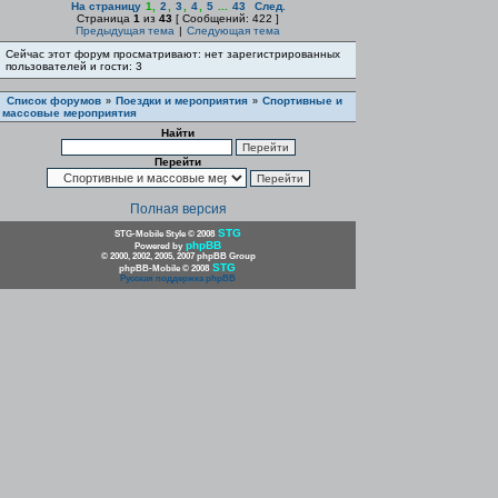
На страницу
1
,
2
,
3
,
4
,
5
...
43
След.
Страница
1
из
43
[ Сообщений: 422 ]
Предыдущая тема
|
Следующая тема
Сейчас этот форум просматривают: нет зарегистрированных
пользователей и гости: 3
Список форумов
Поездки и мероприятия
Спортивные и
»
»
массовые мероприятия
Найти
Перейти
Полная версия
STG
STG-Mobile Style © 2008
phpBB
Powered by
© 2000, 2002, 2005, 2007 phpBB Group
STG
phpBB-Mobile © 2008
Русская поддержка phpBB