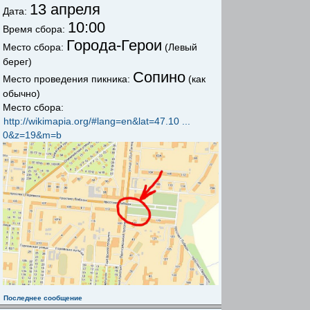
13 апреля
Дата:
10:00
Время сбора:
Города-Герои
Место сбора:
(Левый
берег)
Сопино
Место проведения пикника:
(как
обычно)
Место сбора:
http://wikimapia.org/#lang=en&lat=47.10 ...
0&z=19&m=b
Последнее сообщение