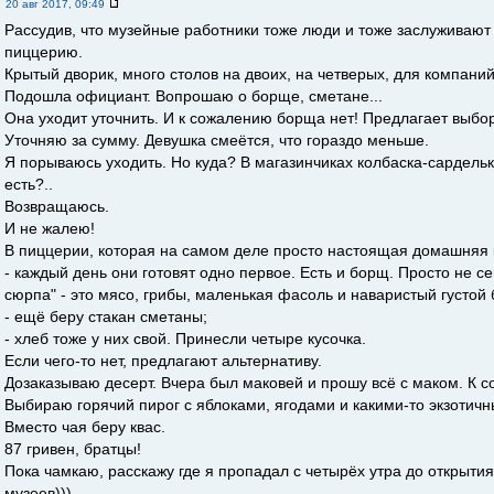
20 авг 2017, 09:49
Рассудив, что музейные работники тоже люди и тоже заслуживают
пиццерию.
Крытый дворик, много столов на двоих, на четверых, для компаний
Подошла официант. Вопрошаю о борще, сметане...
Она уходит уточнить. И к сожалению борща нет! Предлагает выбор
Уточняю за сумму. Девушка смеётся, что гораздо меньше.
Я порываюсь уходить. Но куда? В магазинчиках колбаска-сардельки
есть?..
Возвращаюсь.
И не жалею!
В пиццерии, которая на самом деле просто настоящая домашняя к
- каждый день они готовят одно первое. Есть и борщ. Просто не с
сюрпа" - это мясо, грибы, маленькая фасоль и наваристый густой 
- ещё беру стакан сметаны;
- хлеб тоже у них свой. Принесли четыре кусочка.
Если чего-то нет, предлагают альтернативу.
Дозаказываю десерт. Вчера был маковей и прошу всё с маком. К с
Выбираю горячий пирог с яблоками, ягодами и какими-то экзотич
Вместо чая беру квас.
87 гривен, братцы!
Пока чамкаю, расскажу где я пропадал с четырёх утра до открыти
музеев)))