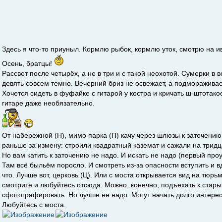
Здесь я что-то приуныл. Кормлю рыбок, кормлю уток, смотрю на ив
Осень, братцы!
Рассвет после четырёх, а не в три и с такой неохотой. Сумерки в в
девять совсем темно. Вечерний бриз не освежает, а подморажива
Хочется сидеть в фуфайке с гитарой у костра и кричать ш-штотако
гитаре даже необязательно.
От набережной (Н), мимо парка (П) качу через шлюзы к заточению 
раньше за измену: строили квадратный каземат и сажали на тридца
Но вам катить к заточению не надо. И искать не надо (первый проу
Там всё быльём поросло. И смотреть из-за опасности вступить и 
что. Лучше вот, церковь (Ц). Или с моста открывается вид на тюр
смотрите и любуйтесь отсюда. Можно, конечно, подъехать к стар
сфотографировать. Но лучше не надо. Могут начать долго интерес
Любуйтесь с моста.