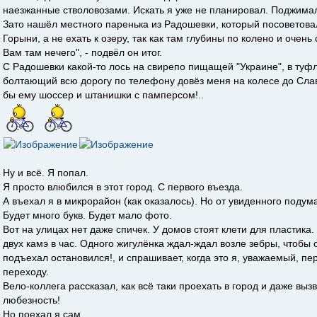
наезжанные стволовозами. Искать я уже не планировал. Поджима
Зато нашёл местного паренька из Радошевки, который посоветовал
Горыни, а не ехать к озеру, так как там глубины по колено и очен
Вам там нечего", - подвёл он итог.
С Радошевки какой-то лось на свирепо пищащей "Украине", в туф
болтающий всю дорогу по телефону довёз меня на колесе до Слав
бы ему шоссер и штанишки с памперсом!..
Ну и всё. Я попал.
Я просто влюбился в этот город. С первого въезда.
А въехал я в микрорайон (как оказалось). Но от увиденного подума
Будет много букв. Будет мало фото.
Вот на улицах нет даже спичек. У домов стоят клети для пластика
двух камэ в час. Одного жигулёнка ждал-ждал возле зебры, чтобы 
подъехал остановился!, и спрашивает, когда это я, уважаемый, п
переходу.
Вело-коллега рассказал, как всё таки проехать в город и даже выз
любезность!
Но поехал я сам.