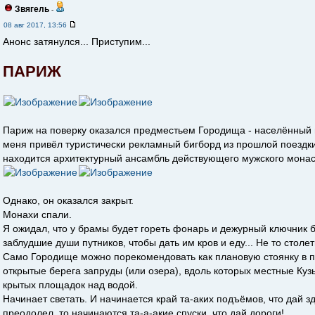
Звягель
-
08 авг 2017, 13:56
Анонс затянулся... Приступим...
ПАРИЖ
Париж на поверку оказался предместьем Городища - населённый п
меня привёл туристически рекламный бигборд из прошлой поездк
находится архитектурный ансамбль действующего мужского монас
Однако, он оказался закрыт.
Монахи спали.
Я ожидал, что у брамы будет гореть фонарь и дежурный ключник 
заблудшие души путников, чтобы дать им кров и еду... Не то столет
Само Городище можно порекомендовать как плановую стоянку в 
открытые берега запруды (или озера), вдоль которых местные Куз
крытых площадок над водой.
Начинает светать. И начинается край та-аких подъёмов, что дай зд
преодолел, то начинаются та-а-акие спуски, что дай дороги!