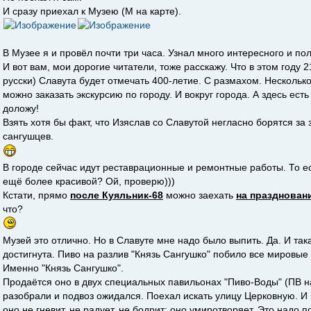
И сразу приехал к Музею (М на карте).
В Музее я и провёл почти три часа. Узнал много интересного и пол
И вот вам, мои дорогие читатели, тоже расскажу. Что в этом году 
русски) Славута будет отмечать 400-летие. С размахом. Несколько
можно заказать экскурсию по городу. И вокруг города. А здесь есть
доложу!
Взять хотя бы факт, что Изяслав со Славутой негласно борятся з
сангушцев.
В городе сейчас идут реставрационные и ремонтные работы. То е
ещё более красивой? Ой, проверю)))
Кстати, прямо
после Куяльник-68
можно заехать
на празднован
что?
Музей это отлично. Но в Славуте мне надо было выпить. Да. И так
достигнута. Пиво на разлив "Князь Сангушко" побило все мировые
Именно "Князь Сангушко".
Продаётся оно в двух специальных павильонах "Пиво-Воды" (ПВ на
разобрали и подвоз ожидался. Поехал искать улицу Церковную. И во
оно не гневит, не радует, не бодрит; оно умиротворяет. Это надо п