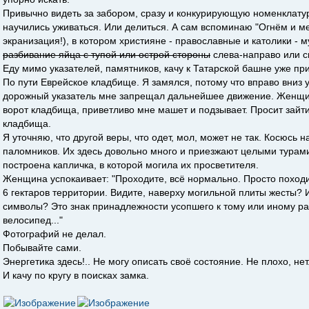
Привычно видеть за забором, сразу и конкурирующую номенклату
научились уживаться. Или делиться. А сам вспоминаю "Огнём и м
экранизация!), в котором християне - православные и католики - м
разбивание яйца с тупой или острой стороны
слева-направо или с
Еду мимо указателей, памятников, качу к Татарской башне уже при
По пути Еврейское кладбище. Я замялся, потому что вправо вниз у
дорожный указатель мне запрещал дальнейшее движение. Женщин
ворот кладбища, приветливо мне машет и подзывает. Просит зайт
кладбища.
Я уточняю, что другой веры, что одет, мол, может не так. Косюсь 
паломников. Их здесь довольно много и приезжают целыми турами 
построена капличка, в которой могила их просветителя.
Женщина успокаивает: "Проходите, всё нормально. Просто походи
6 гектаров территории. Видите, наверху могильной плиты жесты?
символы? Это знак принадлежности усопшего к тому или иному ран
велосипед..."
Фотографий не делал.
Побывайте сами.
Энергетика здесь!.. Не могу описать своё состояние. Не плохо, нет
И качу по кругу в поисках замка.