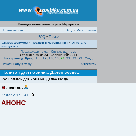
Велодвижение, велоспорт в Мариуполе
Полная версия
Вход
•
Регистрация
FAQ
•
Поиск
Список форумов
Поездки и мероприятия
Отчеты о
»
»
покатушках
Предыдущая тема
|
Следующая тема
Страница
20
из
23
[ Сообщений: 221 ]
На страницу
Пред.
1
...
17
,
18
,
19
,
20
,
21
,
22
,
23
След.
Начать новую тему
Ответить
Полигон для новичка. Далее везде...
Re: Полигон для новичка. Далее везде...
Звягель
-
27 июл 2017, 13:11
АНОНС