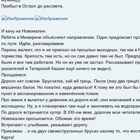
Прибыл в Острог до рассвета.
И качу на Новомалин.
Ребята в Межириче объясняют направление. Один предлагает про
по пути. Идём, разговариваем.
Парень жалеет, что я не приехал на прошлых выходных, так как 
торжества. Крепость там есть, но он сам давно там не был. Пред
были и все там работали. Но он их уже не застал. Рассказывает 
указателей и Татарской башни ещё ничего не видел).
Прощаемся.
Дороги нет совсем. Брусчатка, хай ей грець. Песок (ему два греця)
вершинах балок. Но покатил, куда деваться! К тому же это был б
пункт в запланированном и изменённом плане.
Про замок я вычитал у девчонки из дороги.юэй; они компанией к 
восхищены. Ну, а я планировал там ещё и заночевать на водохра
По дороге встречается хутор. В ХХІ-ом веке, дорогие мои читатели
Новомалин просыпается. Обожаю это время!
Встречают с улыбками, указывают дорогу.
Приезжаю ...и на двух свежеструганных брусах нахожу то, что мог
Карта!