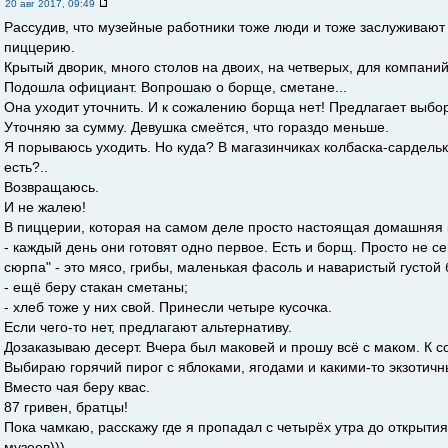
20 авг 2017, 09:49
Рассудив, что музейные работники тоже люди и тоже заслуживают
пиццерию.
Крытый дворик, много столов на двоих, на четверых, для компаний
Подошла официант. Вопрошаю о борще, сметане...
Она уходит уточнить. И к сожалению борща нет! Предлагает выбор
Уточняю за сумму. Девушка смеётся, что гораздо меньше.
Я порываюсь уходить. Но куда? В магазинчиках колбаска-сардельки
есть?..
Возвращаюсь.
И не жалею!
В пиццерии, которая на самом деле просто настоящая домашняя к
- каждый день они готовят одно первое. Есть и борщ. Просто не с
сюрпа" - это мясо, грибы, маленькая фасоль и наваристый густой 
- ещё беру стакан сметаны;
- хлеб тоже у них свой. Принесли четыре кусочка.
Если чего-то нет, предлагают альтернативу.
Дозаказываю десерт. Вчера был маковей и прошу всё с маком. К с
Выбираю горячий пирог с яблоками, ягодами и какими-то экзотич
Вместо чая беру квас.
87 гривен, братцы!
Пока чамкаю, расскажу где я пропадал с четырёх утра до открыти
музеев)))