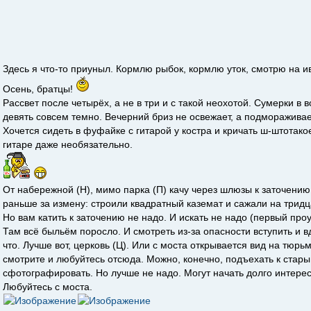
Здесь я что-то приуныл. Кормлю рыбок, кормлю уток, смотрю на ив
Осень, братцы!
Рассвет после четырёх, а не в три и с такой неохотой. Сумерки в в
девять совсем темно. Вечерний бриз не освежает, а подморажива
Хочется сидеть в фуфайке с гитарой у костра и кричать ш-штотако
гитаре даже необязательно.
От набережной (Н), мимо парка (П) качу через шлюзы к заточению 
раньше за измену: строили квадратный каземат и сажали на тридца
Но вам катить к заточению не надо. И искать не надо (первый проу
Там всё быльём поросло. И смотреть из-за опасности вступить и 
что. Лучше вот, церковь (Ц). Или с моста открывается вид на тюр
смотрите и любуйтесь отсюда. Можно, конечно, подъехать к стар
сфотографировать. Но лучше не надо. Могут начать долго интерес
Любуйтесь с моста.