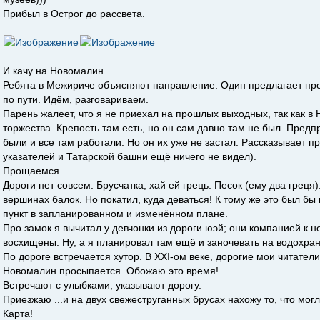
Прибыл в Острог до рассвета.
И качу на Новомалин.
Ребята в Межириче объясняют направление. Один предлагает про
по пути. Идём, разговариваем.
Парень жалеет, что я не приехал на прошлых выходных, так как 
торжества. Крепость там есть, но он сам давно там не был. Пред
были и все там работали. Но он их уже не застал. Рассказывает 
указателей и Татарской башни ещё ничего не видел).
Прощаемся.
Дороги нет совсем. Брусчатка, хай ей грець. Песок (ему два греця)
вершинах балок. Но покатил, куда деваться! К тому же это был б
пункт в запланированном и изменённом плане.
Про замок я вычитал у девчонки из дороги.юэй; они компанией к 
восхищены. Ну, а я планировал там ещё и заночевать на водохра
По дороге встречается хутор. В ХХІ-ом веке, дорогие мои читатели
Новомалин просыпается. Обожаю это время!
Встречают с улыбками, указывают дорогу.
Приезжаю ...и на двух свежеструганных брусах нахожу то, что мог
Карта!