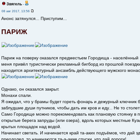
Звягель
-
08 авг 2017, 13:56
Анонс затянулся... Приступим...
ПАРИЖ
Париж на поверку оказался предместьем Городища - населённый п
меня привёл туристически рекламный бигборд из прошлой поездк
находится архитектурный ансамбль действующего мужского монас
Однако, он оказался закрыт.
Монахи спали.
Я ожидал, что у брамы будет гореть фонарь и дежурный ключник 
заблудшие души путников, чтобы дать им кров и еду... Не то столет
Само Городище можно порекомендовать как плановую стоянку в 
открытые берега запруды (или озера), вдоль которых местные Куз
крытых площадок над водой.
Начинает светать. И начинается край та-аких подъёмов, что дай зд
преодолел, то начинаются та-а-акие спуски, что дай дороги!