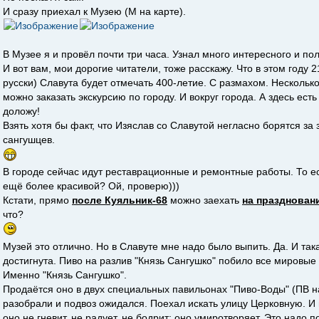
И сразу приехал к Музею (М на карте).
В Музее я и провёл почти три часа. Узнал много интересного и пол
И вот вам, мои дорогие читатели, тоже расскажу. Что в этом году 
русски) Славута будет отмечать 400-летие. С размахом. Несколько
можно заказать экскурсию по городу. И вокруг города. А здесь есть
доложу!
Взять хотя бы факт, что Изяслав со Славутой негласно борятся з
сангушцев.
В городе сейчас идут реставрационные и ремонтные работы. То е
ещё более красивой? Ой, проверю)))
Кстати, прямо
после Куяльник-68
можно заехать
на празднован
что?
Музей это отлично. Но в Славуте мне надо было выпить. Да. И так
достигнута. Пиво на разлив "Князь Сангушко" побило все мировые
Именно "Князь Сангушко".
Продаётся оно в двух специальных павильонах "Пиво-Воды" (ПВ на
разобрали и подвоз ожидался. Поехал искать улицу Церковную. И во
оно не гневит, не радует, не бодрит; оно умиротворяет. Это надо п