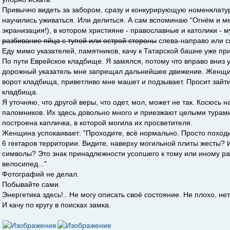
Привычно видеть за забором, сразу и конкурирующую номенклату
научились уживаться. Или делиться. А сам вспоминаю "Огнём и м
экранизация!), в котором християне - православные и католики - м
разбивание яйца с тупой или острой стороны
слева-направо или с
Еду мимо указателей, памятников, качу к Татарской башне уже при
По пути Еврейское кладбище. Я замялся, потому что вправо вниз у
дорожный указатель мне запрещал дальнейшее движение. Женщин
ворот кладбища, приветливо мне машет и подзывает. Просит зайт
кладбища.
Я уточняю, что другой веры, что одет, мол, может не так. Косюсь 
паломников. Их здесь довольно много и приезжают целыми турами 
построена капличка, в которой могила их просветителя.
Женщина успокаивает: "Проходите, всё нормально. Просто походи
6 гектаров территории. Видите, наверху могильной плиты жесты?
символы? Это знак принадлежности усопшего к тому или иному ран
велосипед..."
Фотографий не делал.
Побывайте сами.
Энергетика здесь!.. Не могу описать своё состояние. Не плохо, нет
И качу по кругу в поисках замка.