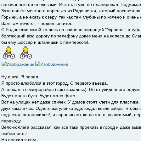
наезжанные стволовозами. Искать я уже не планировал. Поджима
Зато нашёл местного паренька из Радошевки, который посоветовал
Горыни, а не ехать к озеру, так как там глубины по колено и очен
Вам там нечего", - подвёл он итог.
С Радошевки какой-то лось на свирепо пищащей "Украине", в туф
болтающий всю дорогу по телефону довёз меня на колесе до Слав
бы ему шоссер и штанишки с памперсом!..
Ну и всё. Я попал.
Я просто влюбился в этот город. С первого въезда.
А въехал я в микрорайон (как оказалось). Но от увиденного подума
Будет много букв. Будет мало фото.
Вот на улицах нет даже спичек. У домов стоят клети для пластика
двух камэ в час. Одного жигулёнка ждал-ждал возле зебры, чтобы 
подъехал остановился!, и спрашивает, когда это я, уважаемый, п
переходу.
Вело-коллега рассказал, как всё таки проехать в город и даже выз
любезность!
Но поехал я сам.