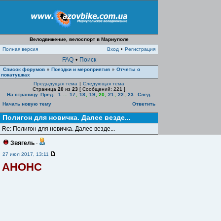
Велодвижение, велоспорт в Мариуполе
Полная версия
Вход
•
Регистрация
FAQ
•
Поиск
Список форумов
Поездки и мероприятия
Отчеты о
»
»
покатушках
Предыдущая тема
|
Следующая тема
Страница
20
из
23
[ Сообщений: 221 ]
На страницу
Пред.
1
...
17
,
18
,
19
,
20
,
21
,
22
,
23
След.
Начать новую тему
Ответить
Полигон для новичка. Далее везде...
Re: Полигон для новичка. Далее везде...
Звягель
-
27 июл 2017, 13:11
АНОНС