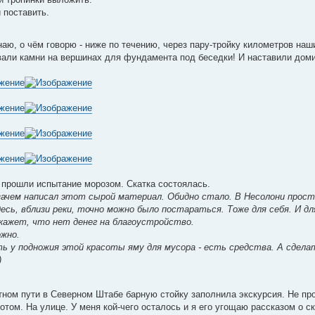
 поставить.
наю, о чём говорю - ниже по течению, через пару-тройку километров наш
али камни на вершинах для фундамента под беседки! И наставили доми
 прошли испытание морозом. Скатка состоялась.
зачем написал этот сырой материал. Обидно стало. В Несолони просто
десь, вблизи реки, точно можно было постараться. Тоже для себя. И дл
кажет, что нет денег на благоустройство.
ожно.
ь у подножия этой красоты яму для мусора - есть средства. А сделат
)
атном пути в Северном Штабе барную стойку заполнила экскурсия. Не пр
отом. На улице. У меня кой-чего осталось и я его угощаю рассказом о ск