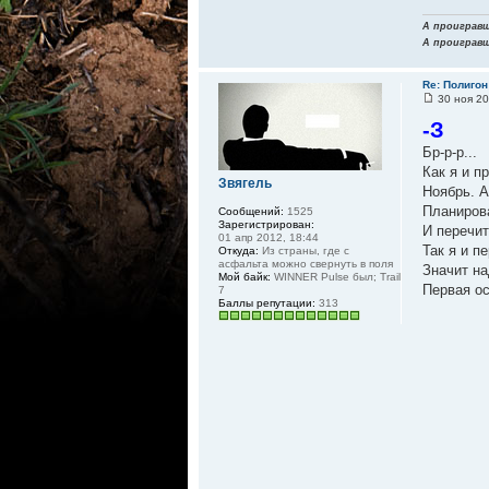
А проигравши
А проигравши
Re: Полигон
30 ноя 20
-З
Бр-р-р...
Как я и п
Звягель
Ноябрь. А
Планиров
Сообщений:
1525
Зарегистрирован:
И перечит
01 апр 2012, 18:44
Так я и п
Откуда:
Из страны, где с
асфальта можно свернуть в поля
Значит на
Мой байк:
WINNER Pulse был; Trail
Первая ос
7
Баллы репутации:
313