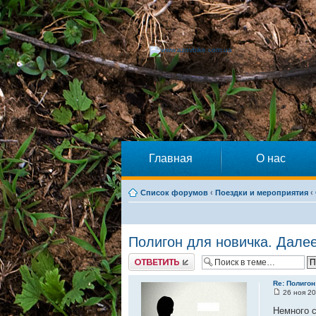
Главная
О нас
Список форумов
‹
Поездки и мероприятия
‹
Полигон для новичка. Далее
Ответить
Re: Полигон
26 ноя 20
Немного с