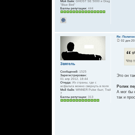
Мой байк:
GHOST SE 5000 и Drag
"Blue Bird"
Баллы репутации:
444
Re: Полигон
02 дек 20
g
Что т
Звягель
Сообщений:
1525
Это он та
Зарегистрирован:
01 апр 2012, 18:44
Откуда:
Из страны, где с
Ролик пе
асфальта можно свернуть в поля
Мой байк:
WINNER Pulse был; Trail
А мог бы 
7
так и про
Баллы репутации:
313