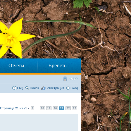
Отчеты
Бреветы
FAQ
Поиск
Регистрация
Вход
Страница
21
из
23
•
...
1
18
19
20
21
22
23