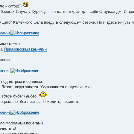
ло - хутор)))
 берегах Случа у Курчицы я когда-то открыл для себя Стоунхэндж. И пр
ящего" Каменного Села поеду в следующем сезоне. Но и здесь ничуть н
ьные места.
и,
Приазовскими камнями
е под ветром и солнцем.
 Лежат, округляются. Укутываются в одеялко мха.
 здесь будет видео
ециально, без листвы. Походить, посидеть.
сло молодыми побегами.
очистить!
и тропинки выложить.