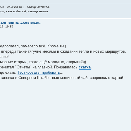
х, - конечно же!, - солнце слепило.
м, - как водится!, - ветер мешал...
 для новичка. Далее везде...
17, 19:35
редполагал, замёрзло всё. Кроме яиц.
 впереди такие тягучие месяцы в ожидании тепла и новых маршрутов.
ание!
ывание старых, тогда ещё молодых, открытий)))
еречитал "Отчёты" на главной. Понравилась
скатка
.
до ехать.
Тестировать, пробовать
...
тановка в Северном Штабе - пью малиновый чай, сверяюсь с картой: