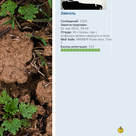
Звягель
Сообщений:
1525
Зарегистрирован:
01 апр 2012, 18:44
Откуда:
Из страны, где с
асфальта можно свернуть в поля
Мой байк:
WINNER Pulse был; Trail
7
Баллы репутации:
313