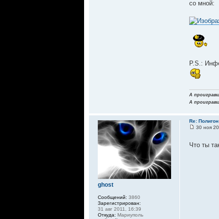
со мной:
P.S.: Инф
А проигравши
А проигравши
Re: Полигон
30 ноя 20
Что ты та
ghost
Сообщений:
3860
Зарегистрирован:
31 авг 2011, 16:39
Откуда:
Мариуполь