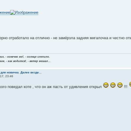
ерно отработало на отлично - не замёрзла задняя мигалочка и честно от
х, - конечно же!, - солнце слепило.
м, - как водится!, - ветер мешал...
 для новичка. Далее везде...
17, 23:46
кого поведал коте , что он аж пасть от удивления открыл
!!!