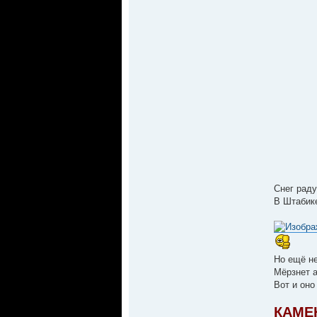
Снег раду
В Штабике
Но ещё не
Мёрзнет а
Вот и оно
КАМЕ