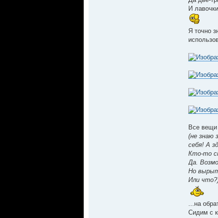
И лавочки
Я точно з
использов
Все вещи
(не знаю 
себя! А з
Кто-то с
Да. Возм
Но вырыт
Или что?
...на обр
Сидим с к