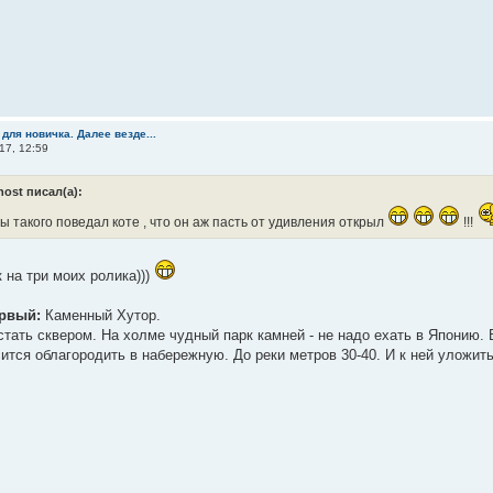
 для новичка. Далее везде...
17, 12:59
host писал(а):
ы такого поведал коте , что он аж пасть от удивления открыл
!!!
к на три моих ролика)))
рвый:
Каменный Хутор.
стать сквером. На холме чудный парк камней - не надо ехать в Японию. 
сится облагородить в набережную. До реки метров 30-40. И к ней уложить