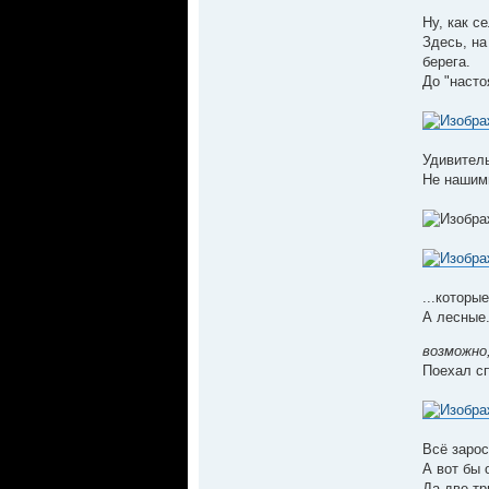
Ну, как се
Здесь, на
берега.
До "насто
Удивител
Не нашим
...которы
А лесные.
возможно,
Поехал сп
Всё заро
А вот бы 
Да две-тр