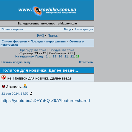
Велодвижение, велоспорт в Мариуполе
Полная версия
Вход
•
Регистрация
FAQ
•
Поиск
Список форумов
Поездки и мероприятия
Отчеты о
»
»
покатушках
Предыдущая тема
|
Следующая тема
Страница
23
из
23
[ Сообщений: 221 ]
На страницу
Пред.
1
...
19
,
20
,
21
,
22
,
23
Начать новую тему
Ответить
Полигон для новичка. Далее везде...
Re: Полигон для новичка. Далее везде...
Звягель
-
22 сен 2024, 14:59
https://youtu.be/sDFYaFQ-Z9A?feature=shared