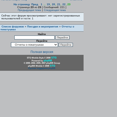
На страницу
Пред.
1
...
19
,
20
,
21
,
22
,
23
Страница
23
из
23
[ Сообщений: 221 ]
Предыдущая тема
|
Следующая тема
Сейчас этот форум просматривают: нет зарегистрированных
пользователей и гости: 1
Список форумов
Поездки и мероприятия
Отчеты о
»
»
покатушках
Найти
Перейти
Полная версия
STG
STG-Mobile Style © 2008
phpBB
Powered by
© 2000, 2002, 2005, 2007 phpBB Group
STG
phpBB-Mobile © 2008
Русская поддержка phpBB