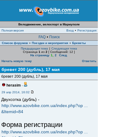
Велодвижение, велоспорт в Мариуполе
Полная версия
Вход
•
Регистрация
FAQ
•
Поиск
Список форумов
Поездки и мероприятия
Бреветы
»
»
Предыдущая тема
|
Следующая тема
Страница
1
из
2
[ Сообщений: 12 ]
На страницу
1
,
2
След.
Начать новую тему
Ответить
бревет 200 (дубль), 17 мая
бревет 200 (дубль), 17 мая
herasim
-
29 апр 2014, 16:02
Двухсотка (дубль) -
http://www.azovbike.com.ua/index.php?op ...
&Itemid=84
Форма регистрации
http://www.azovbike.com.ua/index.php?op ...