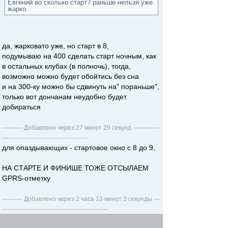
Евгений во сколько старт? раньше нельзя уже
жарко.
да, жарковато уже, но старт в 8,
подумываю на 400 сделать старт ночным, как
в остальных клубах (в полночь), тогда,
возможно можно будет обойтись без сна
и на 300-ку можно бы сдвинуть на" пораньше",
только вот дончанам неудобно будет
добираться
---------- Добавлено через 27 минут 29 секунд -------------
------------------------------------------
для опаздывающих - стартовое окно с 8 до 9,
НА СТАРТЕ И ФИНИШЕ ТОЖЕ ОТСЫЛАЕМ
GPRS-отметку
---------- Добавлено через 2 часа 13 минут 3 секунды ---
----------------------------------------------------
регистрационный взнос оплачиваем на