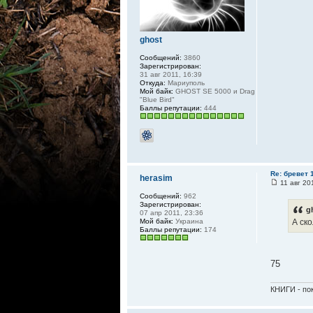
ghost
Сообщений:
3860
Зарегистрирован:
31 авг 2011, 16:39
Откуда:
Мариуполь
Мой байк:
GHOST SE 5000 и Drag
"Blue Bird"
Баллы репутации:
444
Re: бревет 1
herasim
11 авг 20
Сообщений:
962
Зарегистрирован:
g
07 апр 2011, 23:36
Мой байк:
Украина
А ск
Баллы репутации:
174
75
КНИГИ - пок