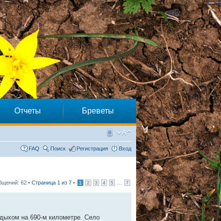
Отчеты
Бреветы
FAQ
Поиск
Регистрация
Вход
бщений: 62 •
Страница
1
из
7
•
...
1
2
3
4
5
7
тдыхом на 690-м километре. Село