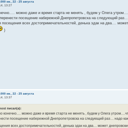
000 км., 22 - 25 августа
14, 13:27
ечно..... можно даже и время старта не менять , будем у Олега утром...
перенести посещение набережной Днепропетровска на следующий раз....
 посещения всех достопримечательностей, денька эдак на два.... може
)
000 км., 22 - 25 августа
14, 13:37
host писал(а):
 конечно..... можно даже и время старта не менять , будем у Олега утром....
нести посещение набережной Днепропетровска на следующий раз.... надо как
щения всех достопримечательностей, денька эдак на два.... может днепровск