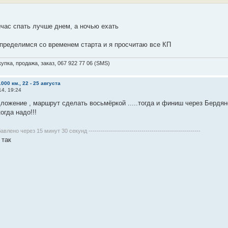
йчас спать лучше днем, а ночью ехать
пределимся со временем старта и я просчитаю все КП
упка, продажа, заказ, 067 922 77 06 (SMS)
000 км., 22 - 25 августа
14, 19:24
ложение , маршрут сделать восьмёркой .....тогда и финиш через Бердян
огда надо!!!
бавлено через 15 минут 30 секунд -------------------------------------------------------
 так