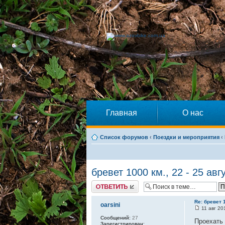
Главная
О нас
Список форумов
‹
Поездки и мероприятия
‹
бревет 1000 км., 22 - 25 авг
Ответить
Re: бревет 1
oarsini
11 авг 20
Сообщений:
27
Проехать 
Зарегистрирован: