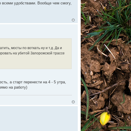
о всеми удобствами. Вообще чем смогу,
ить, мосты по воткать ну и т.д. Да и
ировать на убитой Запорожской трассе
ть, а старт перенести на 4 - 5 утра,
рямо на работу)