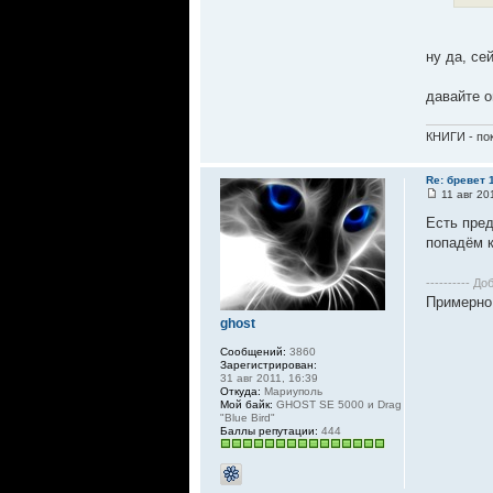
ну да, се
давайте о
КНИГИ - пок
Re: бревет 1
11 авг 20
Есть пред
попадём к
---------- До
Примерно
ghost
Сообщений:
3860
Зарегистрирован:
31 авг 2011, 16:39
Откуда:
Мариуполь
Мой байк:
GHOST SE 5000 и Drag
"Blue Bird"
Баллы репутации:
444