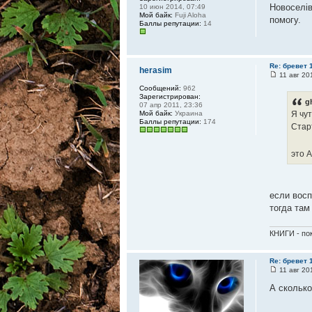
Новоселі
10 июн 2014, 07:49
Мой байк:
Fuji Aloha
помогу.
Баллы репутации:
14
Re: бревет 1
herasim
11 авг 20
Сообщений:
962
Зарегистрирован:
g
07 апр 2011, 23:36
Мой байк:
Украина
Я чут
Баллы репутации:
174
Стар
это 
если восп
тогда там
КНИГИ - пок
Re: бревет 1
11 авг 20
А сколько