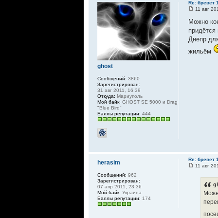
Re: бревет 1
11 авг 20
Можно кон
придётся 
Днепр для
жильём
ghost
Сообщений:
3860
Зарегистрирован:
31 авг 2011, 16:39
Откуда:
Мариуполь
Мой байк:
GHOST SE 5000 и Drag
"Blue Bird"
Баллы репутации:
444
Re: бревет 1
herasim
11 авг 20
Сообщений:
962
Зарегистрирован:
g
07 апр 2011, 23:36
Мой байк:
Украина
Можно
Баллы репутации:
174
пере
посе