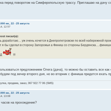
вка перед поворотом на Симферопольскую трассу. Приглашаю на дачу с
000 км., 22 - 25 августа
14, 12:57
host писал(а):
ь доработаю.... уж очень хочется в Днепропетровске по всей набережной прокат
т я бы сделал в сторону Запорожья а Финиш со стороны Бердянска.....финиш
АД
!!!
ользоваться предложением Олега (дача), то можно бы оставить все как ес
 будем под вечер второго дня, но во вторник с финиша придется ехать п
упка, продажа, заказ, 067 922 77 06 (SMS)
000 км., 22 - 25 августа
14, 13:08
 часов на прохождение?