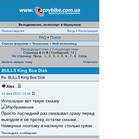
Велодвижение, велоспорт в Мариуполе
Полная версия
Вход
•
Регистрация
FAQ
•
Поиск
Список форумов
Технозона
Мой велосипед
»
»
Предыдущая тема
|
Следующая тема
Страница
4
из
8
[ Сообщений: 74 ]
На страницу
Пред.
1
,
2
,
3
,
4
,
5
,
6
,
7
,
8
След.
Начать новую тему
Ответить
BULLS King Boa Disk
Re: BULLS King Boa Disk
Alex
-
12 фев 2013, 13:36
Использую вот такую смазку
Просто последний раз смазывал сразу перед
выездом и не протер остатки смазки.
Наверное поэтому и натянуло столько грязи.
Последнее сообщение