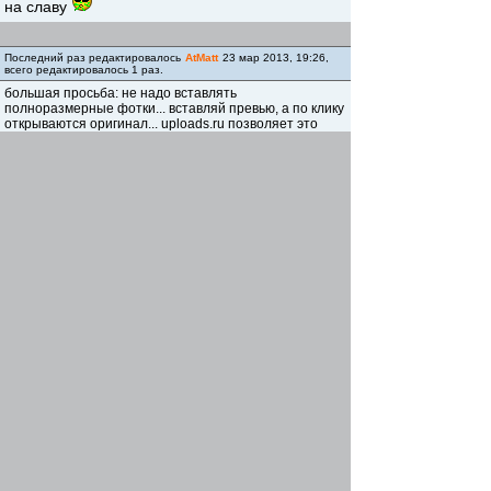
на славу
Последний раз редактировалось
AtMatt
23 мар 2013, 19:26,
всего редактировалось 1 раз.
большая просьба: не надо вставлять
полноразмерные фотки... вставляй превью, а по клику
открываются оригинал... uploads.ru позволяет это
делать
Re: BULLS King Boa Disk
Alex
-
03 апр 2013, 23:02
Итак пробег велосипеда перевалил за первую
тысячу! Поднасобирав инструмента решил
вскрыть вилку, глянуть как ее состояние. На
удивление все было идеально чистое.
Поэтому принялся за другую операцию,
увеличение хода до 120мм. В итоге
регулировочная проставка убрана, ход
увеличен. Осталось потестить как все это
будет работать.
Re: BULLS King Boa Disk