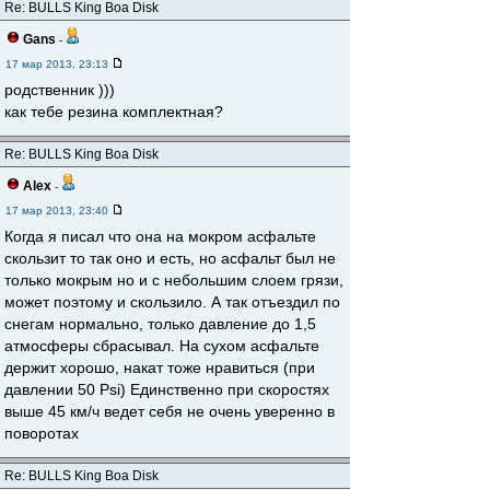
Re: BULLS King Boa Disk
Gans
-
17 мар 2013, 23:13
родственник )))
как тебе резина комплектная?
Re: BULLS King Boa Disk
Alex
-
17 мар 2013, 23:40
Когда я писал что она на мокром асфальте
скользит то так оно и есть, но асфальт был не
только мокрым но и с небольшим слоем грязи,
может поэтому и скользило. А так отъездил по
снегам нормально, только давление до 1,5
атмосферы сбрасывал. На сухом асфальте
держит хорошо, накат тоже нравиться (при
давлении 50 Psi) Единственно при скоростях
выше 45 км/ч ведет себя не очень уверенно в
поворотах
Re: BULLS King Boa Disk