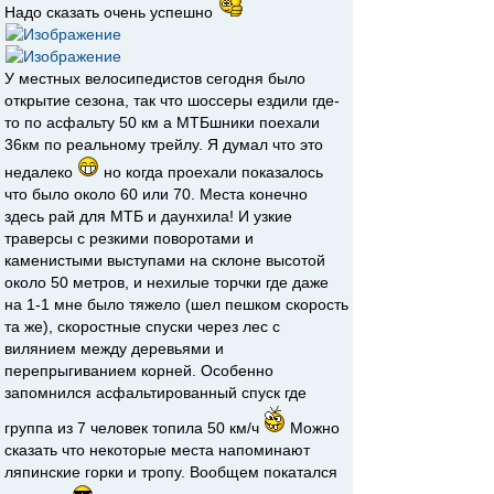
Надо сказать очень успешно
У местных велосипедистов сегодня было
открытие сезона, так что шоссеры ездили где-
то по асфальту 50 км а МТБшники поехали
36км по реальному трейлу. Я думал что это
недалеко
но когда проехали показалось
что было около 60 или 70. Места конечно
здесь рай для МТБ и даунхила! И узкие
траверсы с резкими поворотами и
каменистыми выступами на склоне высотой
около 50 метров, и нехилые торчки где даже
на 1-1 мне было тяжело (шел пешком скорость
та же), скоростные спуски через лес с
вилянием между деревьями и
перепрыгиванием корней. Особенно
запомнился асфальтированный спуск где
группа из 7 человек топила 50 км/ч
Можно
сказать что некоторые места напоминают
ляпинские горки и тропу. Вообщем покатался