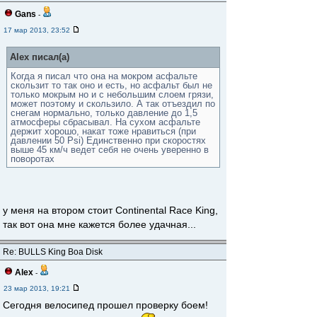
Gans
-
17 мар 2013, 23:52
Alex писал(а)
Когда я писал что она на мокром асфальте
скользит то так оно и есть, но асфальт был не
только мокрым но и с небольшим слоем грязи,
может поэтому и скользило. А так отъездил по
снегам нормально, только давление до 1,5
атмосферы сбрасывал. На сухом асфальте
держит хорошо, накат тоже нравиться (при
давлении 50 Psi) Единственно при скоростях
выше 45 км/ч ведет себя не очень уверенно в
поворотах
у меня на втором стоит Continental Race King,
так вот она мне кажется более удачная...
Re: BULLS King Boa Disk
Alex
-
23 мар 2013, 19:21
Сегодня велосипед прошел проверку боем!