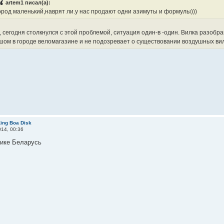
artem1 писал(а):
ород маленький,наврят ли.у нас продают одни азимуты и формулы)))
, сегодня столкнулся с этой проблемой, ситуация один-в -один. Вилка разобр
шом в городе веломагазине и не подозревает о существовании воздушных вил
ing Boa Disk
14, 00:36
лике Беларусь