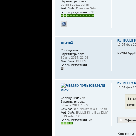
Зарегистрирован:
09 фев 2011, 09:45
Мой байк:
Dartmoor Primal
Баллы репутации:
273
Re: BULLS K
artem1
04 фев 20
Сообщений:
8
велы один
Зарегистрирован:
30 янв 2014, 22:02
Мой байк:
BULLS
Баллы репутации:
0
Re: BULLS K
04 фев 20
Alex
Сообщений:
765
a
Зарегистрирован:
велы
03 июн 2011, 10:46
Откуда:
Bad Neustadt a.d. Saale
Мой байк:
BULLS King Boa Disk/
KHS alite 350
Баллы репутации:
76
Оффто
Как велик