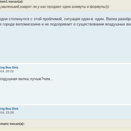
rtem1 писал(а):
д маленький,наврят ли.у нас продают одни азимуты и формулы)))
одня столкнулся с этой проблемой, ситуация один-в -один. Вилка разоб
 городе веломагазине и не подозревает о существовании воздушных ви
ing Boa Disk
14, 20:22
оздушная вилка лучше?чем...
ing Boa Disk
14, 23:28
omanc писал(а):