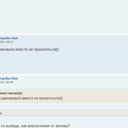
ing Boa Disk
14, 19:17
аковы!а вместе не прокатиться(((
ing Boa Disk
14, 20:44
rtem1 писал(а):
 одинаковы!а вместе не прокатиться(((
п
 то вообще, как впечатления от велика?