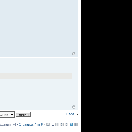
След.
бщений: 74 •
Страница
7
из
8
•
...
1
4
5
6
7
8