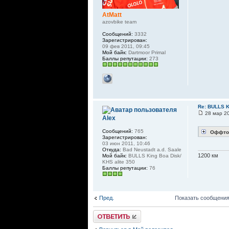
AtMatt
azovbike team
Сообщений:
3332
Зарегистрирован:
09 фев 2011, 09:45
Мой байк:
Dartmoor Primal
Баллы репутации:
273
Re: BULLS K
28 мар 20
Alex
Сообщений:
765
Оффто
Зарегистрирован:
03 июн 2011, 10:46
Откуда:
Bad Neustadt a.d. Saale
1200 км
Мой байк:
BULLS King Boa Disk/
KHS alite 350
Баллы репутации:
76
Пред.
Показать сообщения
Ответить