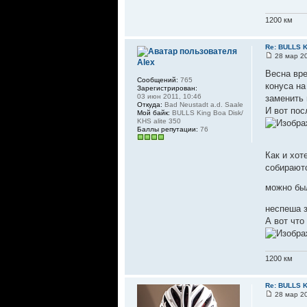
1200 км
Re: BULLS K
28 мар 20
Alex
Весна вре
Сообщений:
765
конуса на
Зарегистрирован:
03 июн 2011, 10:46
заменить 
Откуда:
Bad Neustadt a.d. Saale
И вот пос
Мой байк:
BULLS King Boa Disk/
KHS alite 350
Баллы репутации:
76
Как и хот
собираютс
можно бы
неспеша з
А вот что
1200 км
Re: BULLS K
28 мар 20