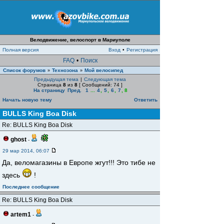
Велодвижение, велоспорт в Мариуполе
Полная версия
Вход
•
Регистрация
FAQ
•
Поиск
Список форумов
Технозона
Мой велосипед
»
»
Предыдущая тема
|
Следующая тема
Страница
8
из
8
[ Сообщений: 74 ]
На страницу
Пред.
1
...
4
,
5
,
6
,
7
,
8
Начать новую тему
Ответить
BULLS King Boa Disk
Re: BULLS King Boa Disk
ghost
-
29 мар 2014, 06:07
Да, веломагазины в Европе жгут!!! Это тибе не
здесь
!
Последнее сообщение
Re: BULLS King Boa Disk
artem1
-