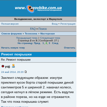
Велодвижение, велоспорт в Мариуполе
Полная версия
Вход
•
Регистрация
FAQ
•
Поиск
Список форумов
Технозона
Мастерская
»
»
Предыдущая тема
|
Следующая тема
Страница
2
из
3
[ Сообщений: 27 ]
На страницу
Пред.
1
,
2
,
3
След.
Начать новую тему
Ответить
Ремонт покрышки
Re: Ремонт покрышки
yojj
-
24 май 2014, 20:20
Заклеил следующим образом: изнутри
приклеил кусок борта старой покрышки диной
сантиметров 5 и шириной 2. накачал колесо,
сегодня катнул в лёгком режиме. Есть вздутие
в районе пореза, но на езде не отражается.
Так что пока покрышка служит.