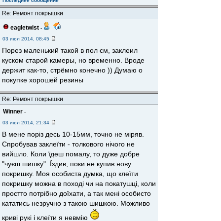
Последнее сообщение
Re: Ремонт покрышки
eagletwist
-
03 июл 2014, 08:45
Порез маленький такой в пол см, заклеил
куском старой камеры, но временно. Вроде
держит как-то, стрёмно конечно )) Думаю о
покупке хорошей резины
Re: Ремонт покрышки
Winner
-
03 июл 2014, 21:34
В мене поріз десь 10-15мм, точно не міряв.
Спробував заклеїти - толкового нічого не
вийшло. Коли їдеш помалу, то дуже добре
"чуєш шишку". Їздив, поки не купив нову
покришку. Моя особиста думка, що клеїти
покришку можна в поході чи на покатушці, коли
простто потрібно доїхати, а так мені особисто
кататись незручно з такою шишкою. Можливо
криві рукі і клеїти я невмію