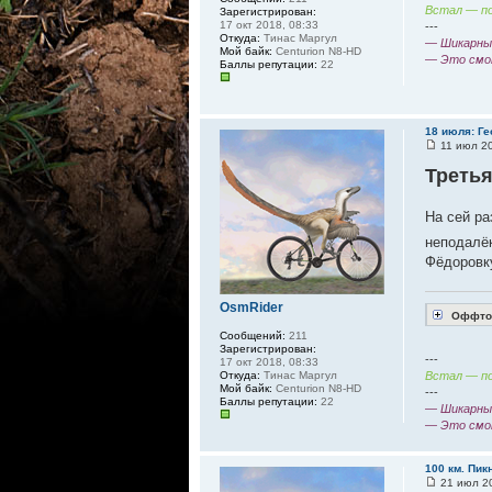
Встал — по
Зарегистрирован:
17 окт 2018, 08:33
---
Откуда:
Тинас Маргул
— Шикарный
Мой байк:
Centurion N8-HD
— Это смо
Баллы репутации:
22
18 июля: Г
11 июл 20
Третья
На сей ра
неподалёк
Фёдоровк
OsmRider
Оффтоп
Сообщений:
211
Зарегистрирован:
---
17 окт 2018, 08:33
Встал — по
Откуда:
Тинас Маргул
Мой байк:
Centurion N8-HD
---
Баллы репутации:
22
— Шикарный
— Это смо
100 км. Пи
21 июл 20