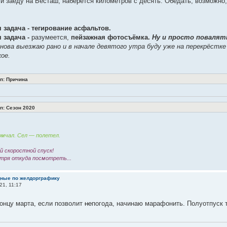
ли заеду на Бесташ, наберётся километров с десять. Обедать, возможно
 задача - тегирование асфальтов.
 задача -
разумеется,
пейзажная фотосъёмка.
Ну и просто повалят
нова выезжаю рано и в начале девятого утра буду уже на перекрёстке
ое.
: Причина
: Сезон 2020
мчал. Сел — полетел.
 скоростной спуск!
тря откуда посмотреть...
дные по желдорграфику
21, 11:17
онцу марта, если позволит
не
погода, начинаю марафонить. Полуотпуск 