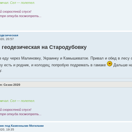
мчал. Сел — полетел.
 скоростной спуск!
тря откуда посмотреть...
еодезическая
20, 20:57
 геодезическая на Стародубовку
з еду через Малиновку, Украинку и Камышеватое. Привал и обед в лесу 
у есть и родник, и колодец; попробую подремать в гамаке
Дальше на
у.
: Сезон 2020
мчал. Сел — полетел.
 скоростной спуск!
тря откуда посмотреть...
кник под Каменными Могилами
20, 19:35