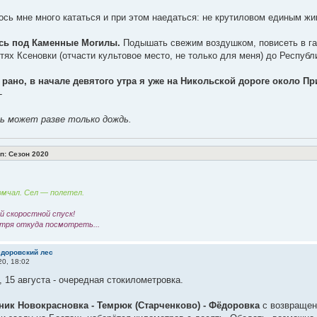
сь мне много кататься и при этом наедаться: не крутиловом единым ж
сь под Каменные Могилы.
Подышать свежим воздушком, повисеть в га
тях Ксеновки (отчасти культовое место, не только для меня) до Республ
рано, в начале девятого утра я уже на Никольской дороге около Пр
-
 может разве только дождь.
: Сезон 2020
мчал. Сел — полетел.
 скоростной спуск!
тря откуда посмотреть...
ёдоровский лес
20, 18:02
, 15 августа - очередная стокилометровка.
ник Новокрасновка - Темрюк (Старченково) - Фёдоровка
с возвращен