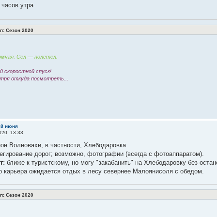
 часов утра.
: Сезон 2020
мчал. Сел — полетел.
 скоростной спуск!
тря откуда посмотреть...
28 июня
20, 13:33
он Волновахи, в частности, Хлебодаровка.
егирование дорог; возможно, фотографии (всегда с фотоаппаратом).
т:
ближе к туристскому, но могу "закабанить" на Хлебодаровку без остан
о карьера ожидается отдых в лесу севернее Малоянисоля с обедом.
: Сезон 2020