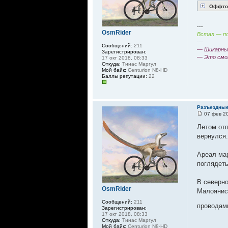
Оффтоп
---
OsmRider
Встал — по
---
Сообщений:
211
— Шикарный
Зарегистрирован:
— Это смо
17 окт 2018, 08:33
Откуда:
Тинас Маргул
Мой байк:
Centurion N8-HD
Баллы репутации:
22
Разъездные
07 фев 20
Летом отп
вернулся.
Ареал мар
поглядет
В северно
OsmRider
Малоянисо
Сообщений:
211
проводам
Зарегистрирован:
17 окт 2018, 08:33
Откуда:
Тинас Маргул
Мой байк:
Centurion N8-HD