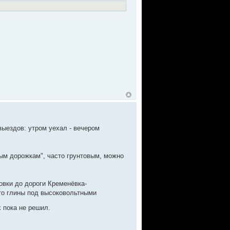
ыездов: утром уехал - вечером
ым дорожкам", часто грунтовым, можно
овки до дороги Кременёвка-
ато глины под высоковольтными
 пока не решил.