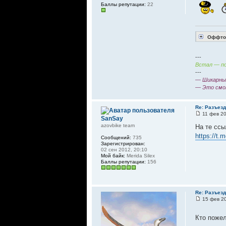
Баллы репутации:
22
Оффтоп
---
Встал — по
---
— Шикарный
— Это смо
Re: Разъез
11 фев 20
SanSay
azovbike team
На те ссы
https://t.
Сообщений:
735
Зарегистрирован:
02 сен 2012, 20:10
Мой байк:
Merida Silex
Баллы репутации:
156
Re: Разъез
15 фев 20
Кто пожел