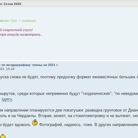
: Сезон 2020
мчал. Сел — полетел.
 скоростной спуск!
тря откуда посмотреть...
 по желдорграфику: планы на 2021 г.
21, 15:19
уска снова не будет, поэтому продолжу формат ежемесячных больших в
шрутов, среди которых непременно будут "геодезические", "по неведом
ь
здесь
.
м направлении планируются две покатушки: разведка грунтовок от Диан
ль и на Чердаклы. Вторая, может, на стокилометровку и не вытянет, з
и будет вдоволь
Фотографий, надеюсь, тоже. В других направлениях