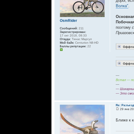
дорог, ес
Волка"
.
Основная
OsmRider
Побочная
поэтому
с
Сообщений:
211
Зарегистрирован:
Приазовск
17 окт 2018, 08:33
Откуда:
Тинас Маргул
Мой байк:
Centurion N8-HD
Баллы репутации:
22
Оффтоп
Оффтоп
---
Встал — по
---
— Шикарный
— Это смо
Re: Разъез
29 янв 20
Ближе к к