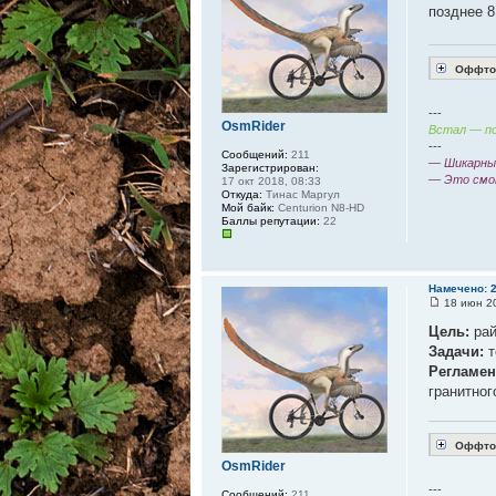
позднее 8
Оффтоп
---
OsmRider
Встал — по
---
Сообщений:
211
— Шикарный
Зарегистрирован:
— Это смо
17 окт 2018, 08:33
Откуда:
Тинас Маргул
Мой байк:
Centurion N8-HD
Баллы репутации:
22
Намечено: 
18 июн 20
Цель:
рай
Задачи:
т
Регламен
гранитног
Оффтоп
OsmRider
---
Сообщений:
211