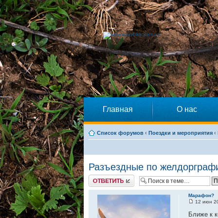
Главная
О нас
Список форумов
‹
Поездки и мероприятия
‹
Разъездные по желдорграф
Ответить
Марафон?
12 июн 20
Ближе к к