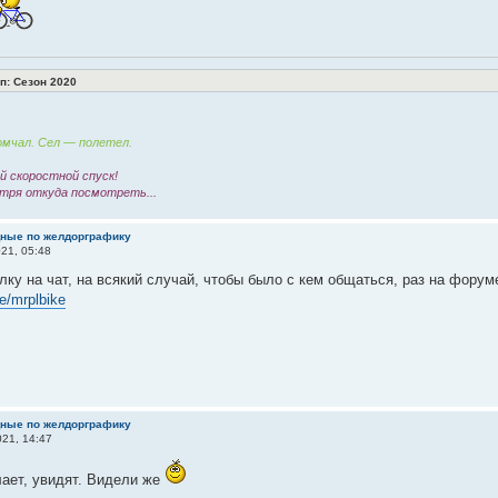
: Сезон 2020
мчал. Сел — полетел.
 скоростной спуск!
тря откуда посмотреть...
дные по желдорграфику
21, 05:48
лку на чат, на всякий случай, чтобы было с кем общаться, раз на форум
me/mrplbike
дные по желдорграфику
21, 14:47
ает, увидят. Видели же