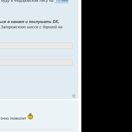
, буду в Фёдоровском лесу на
"тотеме
ься в гамаке и послушать DX,
 Запорожского шоссе с дорогой на
точно позволит