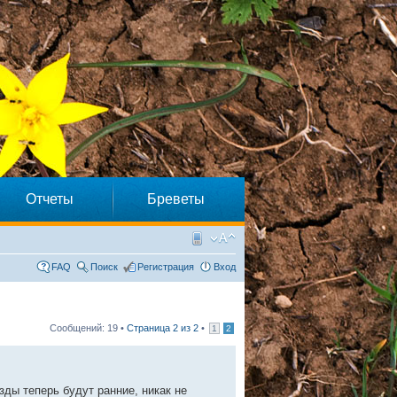
Отчеты
Бреветы
FAQ
Поиск
Регистрация
Вход
Сообщений: 19 •
Страница
2
из
2
•
1
2
ды теперь будут ранние, никак не