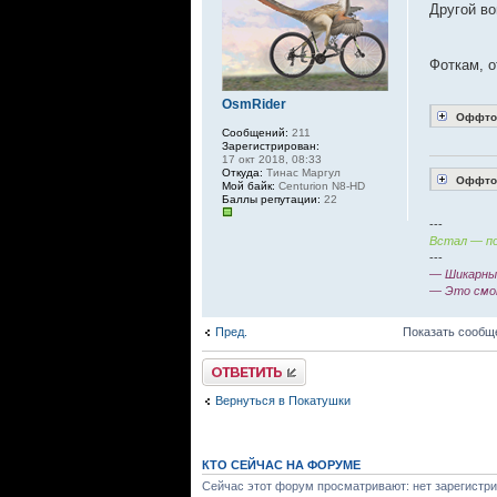
Другой во
Фоткам, 
OsmRider
Оффтоп
Сообщений:
211
Зарегистрирован:
17 окт 2018, 08:33
Откуда:
Тинас Маргул
Оффтоп
Мой байк:
Centurion N8-HD
Баллы репутации:
22
---
Встал — по
---
— Шикарный
— Это смо
Пред.
Показать сообщ
Ответить
Вернуться в Покатушки
КТО СЕЙЧАС НА ФОРУМЕ
Сейчас этот форум просматривают: нет зарегистри