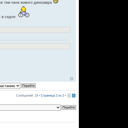
а уж тем паче живого динозавра
- в седле
Сообщений: 19 •
Страница
2
из
2
•
1
2