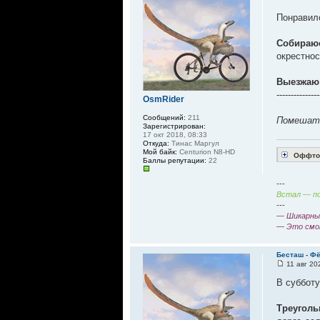
Понравило
Собираю
окрестнос
Выезжаю 
---------------
OsmRider
Сообщений:
211
Помешать
Зарегистрирован:
17 окт 2018, 08:33
Откуда:
Тинас Маргул
Мой байк:
Centurion N8-HD
Оффтоп
Баллы репутации:
22
---
Встал — по
---
— Шикарный
— Это смо
Бесташ - Ф
11 авг 20
В субботу
Треуголь