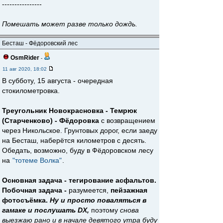
----------------
Помешать может разве только дождь.
Бесташ - Фёдоровский лес
OsmRider
-
11 авг 2020, 18:02
В субботу, 15 августа - очередная
стокилометровка.
Треугольник Новокрасновка - Темрюк
(Старченково) - Фёдоровка
с возвращением
через Никольское. Грунтовых дорог, если заеду
на Бесташ, наберётся километров с десять.
Обедать, возможно, буду в Фёдоровском лесу
на
"тотеме Волка"
.
Основная задача - тегирование асфальтов.
Побочная задача -
разумеется,
пейзажная
фотосъёмка.
Ну и просто поваляться в
гамаке и послушать DX,
поэтому
снова
выезжаю рано и в начале девятого утра буду