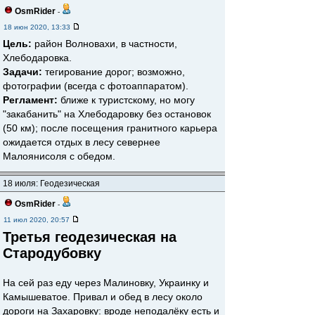
OsmRider
-
18 июн 2020, 13:33
Цель:
район Волновахи, в частности,
Хлебодаровка.
Задачи:
тегирование дорог; возможно,
фотографии (всегда с фотоаппаратом).
Регламент:
ближе к туристскому, но могу
"закабанить" на Хлебодаровку без остановок
(50 км); после посещения гранитного карьера
ожидается отдых в лесу севернее
Малоянисоля с обедом.
18 июля: Геодезическая
OsmRider
-
11 июл 2020, 20:57
Третья геодезическая на
Стародубовку
На сей раз еду через Малиновку, Украинку и
Камышеватое. Привал и обед в лесу около
дороги на Захаровку: вроде неподалёку есть и