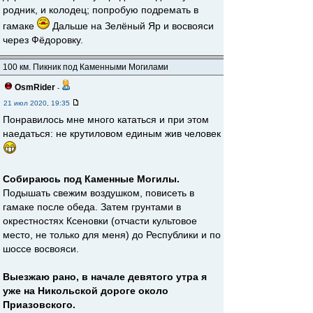
родник, и колодец; попробую подремать в
гамаке
Дальше на Зелёный Яр и восвояси
через Фёдоровку.
100 км. Пикник под Каменными Могилами
OsmRider
-
21 июл 2020, 19:35
Понравилось мне много кататься и при этом
наедаться: не крутиловом единым жив человек
Собираюсь под Каменные Могилы.
Подышать свежим воздушком, повисеть в
гамаке после обеда. Затем грунтами в
окрестностях Ксеновки (отчасти культовое
место, не только для меня) до Республики и по
шоссе восвояси.
Выезжаю рано, в начале девятого утра я
уже на Никольской дороге около
Приазовского.