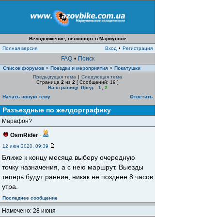
Велодвижение, велоспорт в Мариуполе
Полная версия
Вход
•
Регистрация
FAQ
•
Поиск
Список форумов
Поездки и мероприятия
Покатушки
»
»
Предыдущая тема
|
Следующая тема
Страница
2
из
2
[ Сообщений: 19 ]
На страницу
Пред.
1
,
2
Начать новую тему
Ответить
Разъездные по желдорграфику
Марафон?
OsmRider
-
12 июн 2020, 09:39
Ближе к концу месяца выберу очередную
точку назначения, а с нею маршрут. Выезды
теперь будут ранние, никак не позднее 8 часов
утра.
Последнее сообщение
Намечено: 28 июня