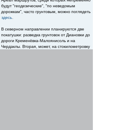
Ареал маршрутов, среди которых непременно
будут "геодезические", "по неведомым
дорожкам", часто грунтовым, можно поглядеть
здесь
.
В северном направлении планируются две
покатушки: разведка грунтовок от Диановки до
дороги Кременёвка-Малоянисоль и на
Чердаклы. Вторая, может, на стокилометровку
и не вытянет, зато глины под высоковольтными
проводами будет вдоволь
Фотографий,
надеюсь, тоже. В других направлениях пока не
решил.
Re: Разъездные по желдорграфику
SanSay
-
azovbike team
11 фев 2021, 05:48
На те ссылку на чат, на всякий случай, чтобы