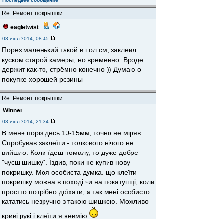
Последнее сообщение
Re: Ремонт покрышки
eagletwist
-
03 июл 2014, 08:45
Порез маленький такой в пол см, заклеил
куском старой камеры, но временно. Вроде
держит как-то, стрёмно конечно )) Думаю о
покупке хорошей резины
Re: Ремонт покрышки
Winner
-
03 июл 2014, 21:34
В мене поріз десь 10-15мм, точно не міряв.
Спробував заклеїти - толкового нічого не
вийшло. Коли їдеш помалу, то дуже добре
"чуєш шишку". Їздив, поки не купив нову
покришку. Моя особиста думка, що клеїти
покришку можна в поході чи на покатушці, коли
простто потрібно доїхати, а так мені особисто
кататись незручно з такою шишкою. Можливо
криві рукі і клеїти я невмію