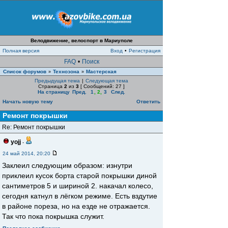
Велодвижение, велоспорт в Мариуполе
Полная версия
Вход
•
Регистрация
FAQ
•
Поиск
Список форумов
Технозона
Мастерская
»
»
Предыдущая тема
|
Следующая тема
Страница
2
из
3
[ Сообщений: 27 ]
На страницу
Пред.
1
,
2
,
3
След.
Начать новую тему
Ответить
Ремонт покрышки
Re: Ремонт покрышки
yojj
-
24 май 2014, 20:20
Заклеил следующим образом: изнутри
приклеил кусок борта старой покрышки диной
сантиметров 5 и шириной 2. накачал колесо,
сегодня катнул в лёгком режиме. Есть вздутие
в районе пореза, но на езде не отражается.
Так что пока покрышка служит.