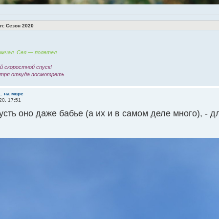
: Сезон 2020
мчал. Сел — полетел.
 скоростной спуск!
тря откуда посмотреть...
.. на море
20, 17:51
усть оно даже бабье (а их и в самом деле много), - 