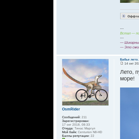
Оффтоп
---
Встал — по
---
— Шикарный
— Это смо
Бабье лето.
14 окт 20
Лето, п
море!
OsmRider
Сообщений:
211
Зарегистрирован:
17 окт 2018, 08:33
Откуда:
Тинас Маргул
Мой байк:
Centurion N8-HD
Баллы репутации:
22