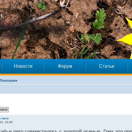
Новости
Форум
Статьи
Покатушки
е лето
20, 16:06
абье лето совместилось с золотой осенью. Грех это пр