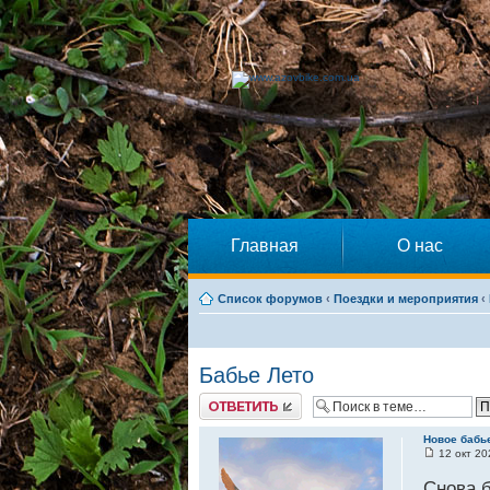
Главная
О нас
Список форумов
‹
Поездки и мероприятия
‹
Бабье Лето
Ответить
Новое бабь
12 окт 20
Снова б