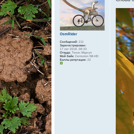
OsmRider
Сообщений:
211
Зарегистрирован:
17 окт 2018, 08:33
Откуда:
Тинас Маргул
Мой байк:
Centurion N8-HD
Баллы репутации:
22