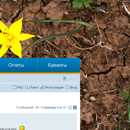
Отчеты
Бреветы
FAQ
Поиск
Регистрация
Вход
Сообщений: 16 •
Страница
2
из
2
•
1
2
опускать