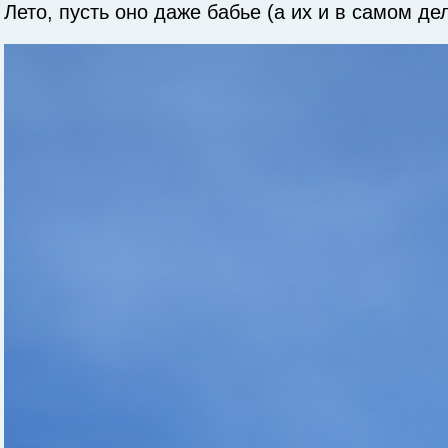
Лето, пусть оно даже бабье (а их и в самом де