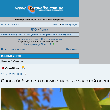
Велодвижение, велоспорт в Мариуполе
Полная версия
Вход
•
Регистрация
FAQ
•
Поиск
Список форумов
Поездки и мероприятия
Покатушки
»
»
Предыдущая тема
|
Следующая тема
Страница
2
из
2
[ Сообщений: 16 ]
На страницу
Пред.
1
,
2
Начать новую тему
Ответить
Бабье Лето
Новое бабье лето
OsmRider
-
12 окт 2020, 16:06
Снова бабье лето совместилось с золотой осень