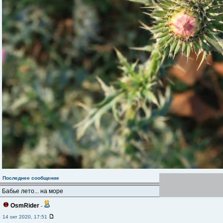
Последнее сообщение
Бабье лето... на море
OsmRider
-
14 окт 2020, 17:51