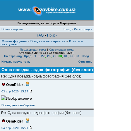
Велодвижение, велоспорт в Мариуполе
Полная версия
Вход
•
Регистрация
FAQ
•
Поиск
Список форумов
Поездки и мероприятия
Отчеты о
»
»
покатушках
Предыдущая тема
|
Следующая тема
Страница
30
из
33
[ Сообщений: 326 ]
На страницу
Пред.
1
...
27
,
28
,
29
,
30
,
31
,
32
,
33
След.
Начать новую тему
Ответить
Одна поездка - одна фотография (без слов)
Re: Одна поездка - одна фотография (без слов)
OsmRider
-
03 апр 2020, 15:17
Последнее сообщение
Re: Одна поездка - одна фотография (без слов)
OsmRider
-
04 апр 2020, 15:21