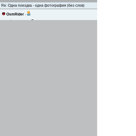
Re: Одна поездка - одна фотография (без слов)
OsmRider
-
19 май 2020, 08:22
---------- Добавлено через 11 часов 58 минут 49 секунд -
------------------------------------------------------
Re: Одна поездка - одна фотография (без слов)
OsmRider
-