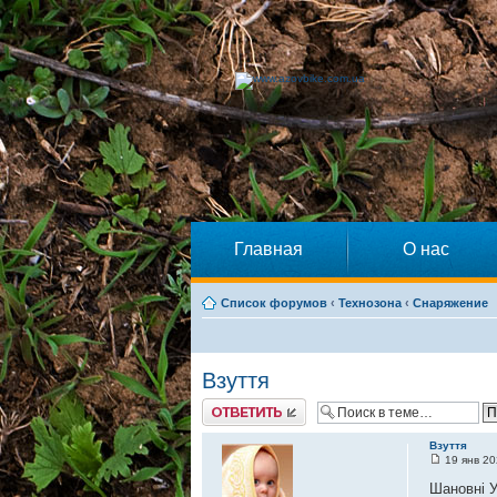
Главная
О нас
Список форумов
‹
Технозона
‹
Снаряжение
Взуття
Ответить
Взуття
19 янв 20
Шановні У