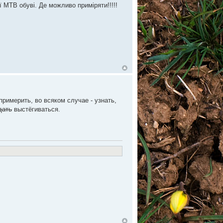
 МТВ обуві. Де можливо приміряти!!!!!
примерить, во всяком случае - узнать,
дать
выстёгиваться.