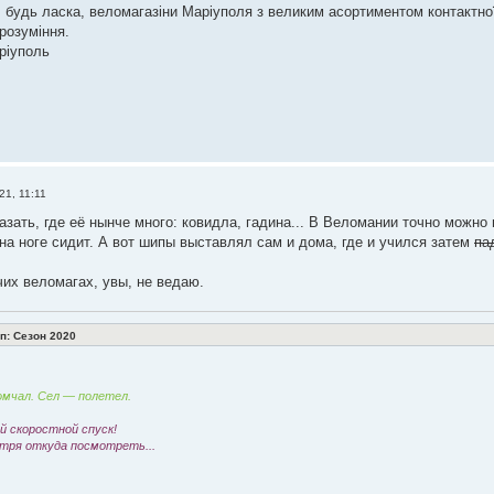
, будь ласка, веломагазіни Маріуполя з великим асортиментом контактної
розуміння.
ріуполь
21, 11:11
азать, где её нынче много: ковидла, гадина... В Веломании точно можно 
 на ноге сидит. А вот шипы выставлял сам и дома, где и учился затем
па
чих веломагах, увы, не ведаю.
: Сезон 2020
мчал. Сел — полетел.
 скоростной спуск!
тря откуда посмотреть...