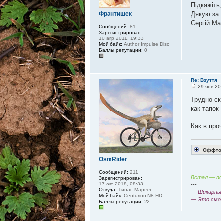
Підкажіть
Франтишек
Дякую за 
Сергій.Ма
Сообщений:
81
Зарегистрирован:
10 апр 2011, 19:33
Мой байк:
Author Impulse Disc
Баллы репутации:
0
Re: Взуття
29 янв 20
Трудно ск
как тапок
Как в про
Оффтоп
OsmRider
---
Сообщений:
211
Встал — по
Зарегистрирован:
17 окт 2018, 08:33
---
Откуда:
Тинас Маргул
— Шикарный
Мой байк:
Centurion N8-HD
— Это смо
Баллы репутации:
22