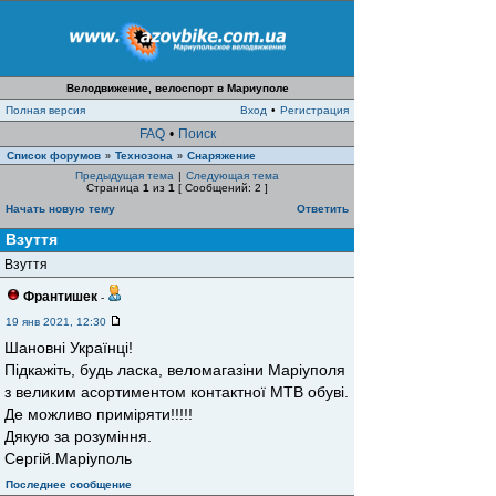
Велодвижение, велоспорт в Мариуполе
Полная версия
Вход
•
Регистрация
FAQ
•
Поиск
Список форумов
Технозона
Снаряжение
»
»
Предыдущая тема
|
Следующая тема
Страница
1
из
1
[ Сообщений: 2 ]
Начать новую тему
Ответить
Взуття
Взуття
Франтишек
-
19 янв 2021, 12:30
Шановні Українці!
Підкажіть, будь ласка, веломагазіни Маріуполя
з великим асортиментом контактної МТВ обуві.
Де можливо приміряти!!!!!
Дякую за розуміння.
Сергій.Маріуполь
Последнее сообщение