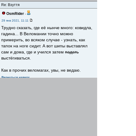
Re: Взуття
OsmRider
-
29 янв 2021, 11:11
Трудно сказать, где её нынче много: ковидла,
гадина... В Веломании точно можно
примерить, во всяком случае - узнать, как
тапок на ноге сидит. А вот шипы выставлял
сам и дома, где и учился затем
падать
выстёгиваться.
Как в прочих веломагах, увы, не ведаю.
Вернуться наверх
Начать новую тему
Ответить
Страница
1
из
1
[ Сообщений: 2 ]
Предыдущая тема
|
Следующая тема
Сейчас этот форум просматривают: нет зарегистрированных
пользователей и гости: 3
Список форумов
Технозона
Снаряжение
»
»
Найти
Перейти