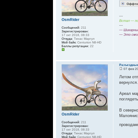
Оффтоп
---
OsmRider
Встал — по
---
Сообщений:
211
— Шикарный
Зарегистрирован:
— Это смо
17 окт 2018, 08:33
Откуда:
Тинас Маргул
Мой байк:
Centurion N8-HD
Баллы репутации:
22
Разъездные
07 фев 20
Летом отп
вернулся.
Ареал мар
поглядет
В северно
OsmRider
Малоянисо
Сообщений:
211
проводам
Зарегистрирован:
17 окт 2018, 08:33
Откуда:
Тинас Маргул
Мой байк:
Centurion N8-HD