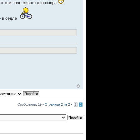
а уж тем паче живого динозавра
- в седле
Сообщений: 19 •
Страница
2
из
2
•
1
2