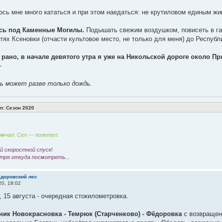
сь мне много кататься и при этом наедаться: не крутиловом единым ж
сь под Каменные Могилы.
Подышать свежим воздушком, повисеть в га
тях Ксеновки (отчасти культовое место, не только для меня) до Республ
рано, в начале девятого утра я уже на Никольской дороге около Пр
-
 может разве только дождь.
: Сезон 2020
мчал. Сел — полетел.
 скоростной спуск!
тря откуда посмотреть...
ёдоровский лес
20, 18:02
, 15 августа - очередная стокилометровка.
ник Новокрасновка - Темрюк (Старченково) - Фёдоровка
с возвращен