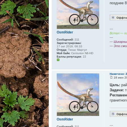
позднее 8
Оффтоп
---
OsmRider
Встал — по
---
Сообщений:
211
— Шикарный
Зарегистрирован:
— Это смо
17 окт 2018, 08:33
Откуда:
Тинас Маргул
Мой байк:
Centurion N8-HD
Баллы репутации:
22
Намечено: 
18 июн 20
Цель:
рай
Задачи:
т
Регламен
гранитног
Оффтоп
OsmRider
---
Сообщений:
211