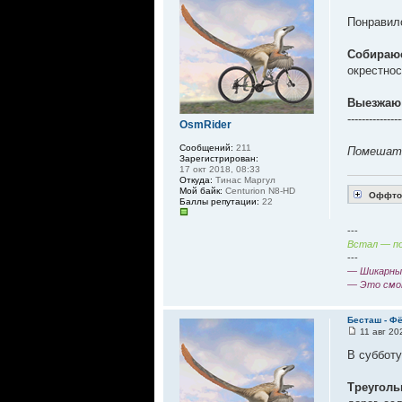
Понравило
Собираю
окрестнос
Выезжаю 
---------------
OsmRider
Сообщений:
211
Помешать
Зарегистрирован:
17 окт 2018, 08:33
Откуда:
Тинас Маргул
Мой байк:
Centurion N8-HD
Оффтоп
Баллы репутации:
22
---
Встал — по
---
— Шикарный
— Это смо
Бесташ - Ф
11 авг 20
В субботу
Треуголь