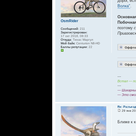
дорог, ес
Волка"
.
Основная
OsmRider
Побочная
поэтому
с
Сообщений:
211
Зарегистрирован:
Приазовск
17 окт 2018, 08:33
Откуда:
Тинас Маргул
Мой байк:
Centurion N8-HD
Баллы репутации:
22
Оффтоп
Оффтоп
---
Встал — по
---
— Шикарный
— Это смо
Re: Разъез
29 янв 20
Ближе к к