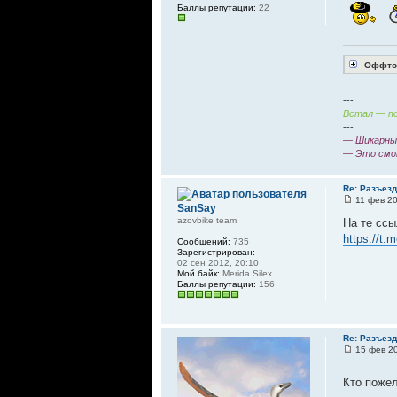
Баллы репутации:
22
Оффтоп
---
Встал — по
---
— Шикарный
— Это смо
Re: Разъез
11 фев 20
SanSay
azovbike team
На те ссы
https://t.
Сообщений:
735
Зарегистрирован:
02 сен 2012, 20:10
Мой байк:
Merida Silex
Баллы репутации:
156
Re: Разъез
15 фев 20
Кто пожел