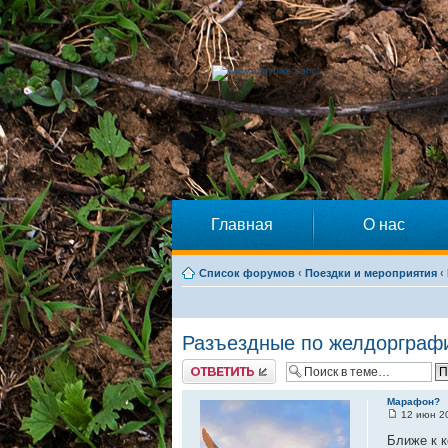
Главная
О нас
Список форумов
‹
Поездки и мероприятия
‹
Разъездные по желдорграф
Ответить
Марафон?
12 июн 20
Ближе к к