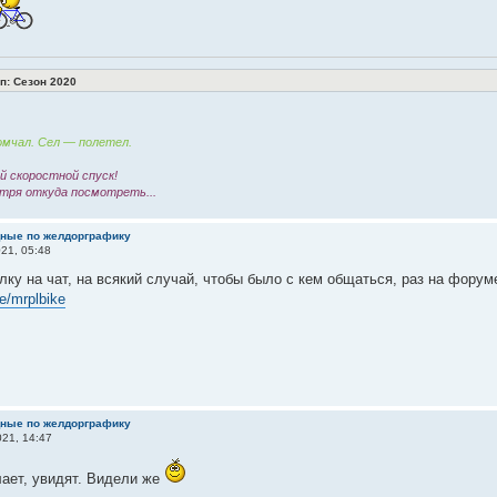
: Сезон 2020
мчал. Сел — полетел.
 скоростной спуск!
тря откуда посмотреть...
дные по желдорграфику
21, 05:48
лку на чат, на всякий случай, чтобы было с кем общаться, раз на форум
me/mrplbike
дные по желдорграфику
21, 14:47
ает, увидят. Видели же