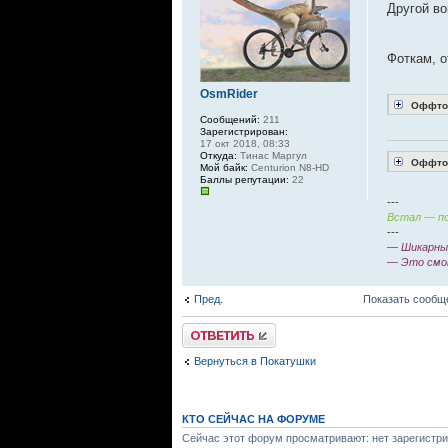
Другой во
Фоткам, 
OsmRider
Оффтоп
Сообщений:
211
Зарегистрирован:
17 окт 2018, 08:33
Откуда:
Тинас Маргул
Оффтоп
Мой байк:
Centurion N8-HD
Баллы репутации:
22
---
Встал — по
---
— Шикарный
— Это смо
Пред.
Показать сообщ
Ответить
Вернуться в Покатушки
КТО СЕЙЧАС НА ФОРУМЕ
Сейчас этот форум просматривают: нет зарегистри