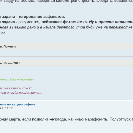
ли заеду на Бесташ, наберётся километров с десять. Обедать, возможно
 задача - тегирование асфальтов.
 задача -
разумеется,
пейзажная фотосъёмка.
Ну и просто повалят
нова выезжаю рано и в начале девятого утра буду уже на перекрёстке
ое.
: Причина
: Сезон 2020
мчал. Сел — полетел.
 скоростной спуск!
тря откуда посмотреть...
дные по желдорграфику
21, 11:17
онцу марта, если позволит
не
погода, начинаю марафонить. Полуотпуск 