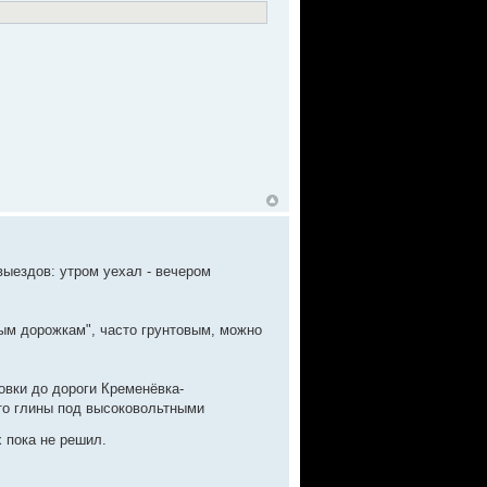
ыездов: утром уехал - вечером
ым дорожкам", часто грунтовым, можно
овки до дороги Кременёвка-
ато глины под высоковольтными
 пока не решил.