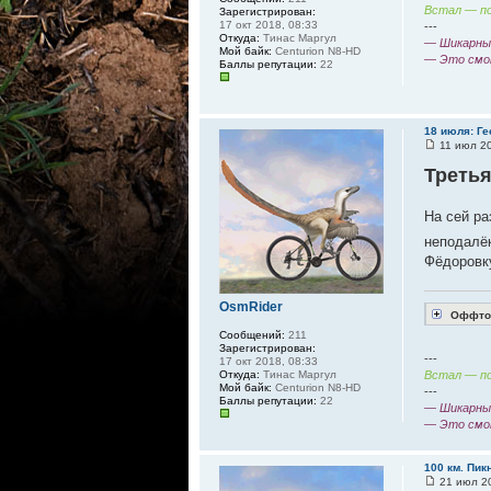
Встал — по
Зарегистрирован:
17 окт 2018, 08:33
---
Откуда:
Тинас Маргул
— Шикарный
Мой байк:
Centurion N8-HD
— Это смо
Баллы репутации:
22
18 июля: Г
11 июл 20
Третья
На сей ра
неподалёк
Фёдоровк
OsmRider
Оффтоп
Сообщений:
211
Зарегистрирован:
---
17 окт 2018, 08:33
Встал — по
Откуда:
Тинас Маргул
Мой байк:
Centurion N8-HD
---
Баллы репутации:
22
— Шикарный
— Это смо
100 км. Пи
21 июл 20