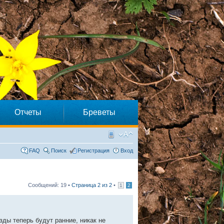
Отчеты
Бреветы
FAQ
Поиск
Регистрация
Вход
Сообщений: 19 •
Страница
2
из
2
•
1
2
ды теперь будут ранние, никак не