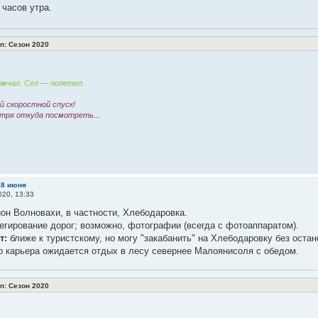
 часов утра.
: Сезон 2020
мчал. Сел — полетел.
 скоростной спуск!
тря откуда посмотреть...
28 июня
20, 13:33
он Волновахи, в частности, Хлебодаровка.
егирование дорог; возможно, фотографии (всегда с фотоаппаратом).
т:
ближе к туристскому, но могу "закабанить" на Хлебодаровку без остан
о карьера ожидается отдых в лесу севернее Малоянисоля с обедом.
: Сезон 2020