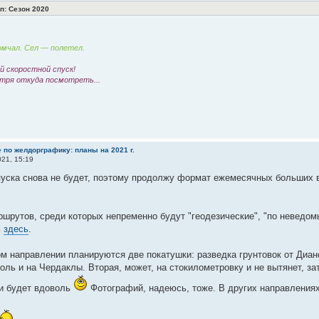
: Сезон 2020
мчал. Сел — полетел.
 скоростной спуск!
тря откуда посмотреть...
 по желдорграфику: планы на 2021 г.
21, 15:19
уска снова не будет, поэтому продолжу формат ежемесячных больших в
шрутов, среди которых непременно будут "геодезические", "по неведом
ь
здесь
.
м направлении планируются две покатушки: разведка грунтовок от Диан
ль и на Чердаклы. Вторая, может, на стокилометровку и не вытянет, з
и будет вдоволь
Фотографий, надеюсь, тоже. В других направлениях