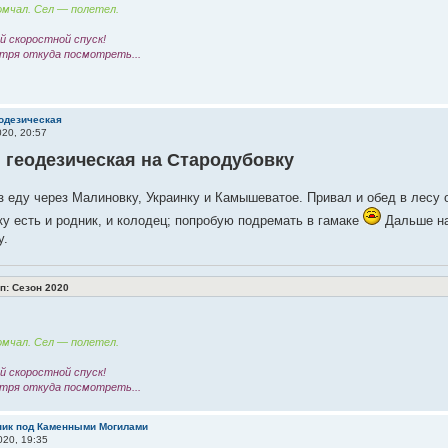
мчал. Сел — полетел.
 скоростной спуск!
тря откуда посмотреть...
еодезическая
20, 20:57
 геодезическая на Стародубовку
з еду через Малиновку, Украинку и Камышеватое. Привал и обед в лесу 
у есть и родник, и колодец; попробую подремать в гамаке
Дальше на
у.
: Сезон 2020
мчал. Сел — полетел.
 скоростной спуск!
тря откуда посмотреть...
кник под Каменными Могилами
20, 19:35