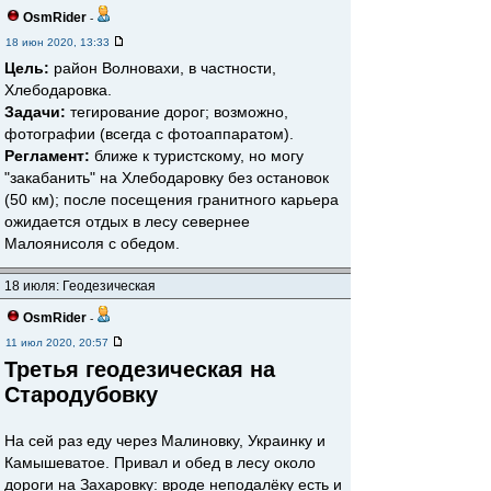
OsmRider
-
18 июн 2020, 13:33
Цель:
район Волновахи, в частности,
Хлебодаровка.
Задачи:
тегирование дорог; возможно,
фотографии (всегда с фотоаппаратом).
Регламент:
ближе к туристскому, но могу
"закабанить" на Хлебодаровку без остановок
(50 км); после посещения гранитного карьера
ожидается отдых в лесу севернее
Малоянисоля с обедом.
18 июля: Геодезическая
OsmRider
-
11 июл 2020, 20:57
Третья геодезическая на
Стародубовку
На сей раз еду через Малиновку, Украинку и
Камышеватое. Привал и обед в лесу около
дороги на Захаровку: вроде неподалёку есть и