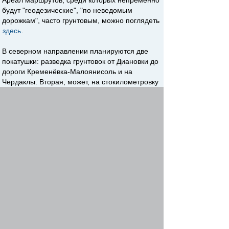
Ареал маршрутов, среди которых непременно
будут "геодезические", "по неведомым
дорожкам", часто грунтовым, можно поглядеть
здесь
.
В северном направлении планируются две
покатушки: разведка грунтовок от Диановки до
дороги Кременёвка-Малоянисоль и на
Чердаклы. Вторая, может, на стокилометровку
и не вытянет, зато глины под высоковольтными
проводами будет вдоволь
Фотографий,
надеюсь, тоже. В других направлениях пока не
решил.
Re: Разъездные по желдорграфику
SanSay
-
azovbike team
11 фев 2021, 05:48
На те ссылку на чат, на всякий случай, чтобы