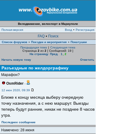
Велодвижение, велоспорт в Мариуполе
Полная версия
Вход
•
Регистрация
FAQ
•
Поиск
Список форумов
Поездки и мероприятия
Покатушки
»
»
Предыдущая тема
|
Следующая тема
Страница
2
из
2
[ Сообщений: 19 ]
На страницу
Пред.
1
,
2
Начать новую тему
Ответить
Разъездные по желдорграфику
Марафон?
OsmRider
-
12 июн 2020, 09:39
Ближе к концу месяца выберу очередную
точку назначения, а с нею маршрут. Выезды
теперь будут ранние, никак не позднее 8 часов
утра.
Последнее сообщение
Намечено: 28 июня