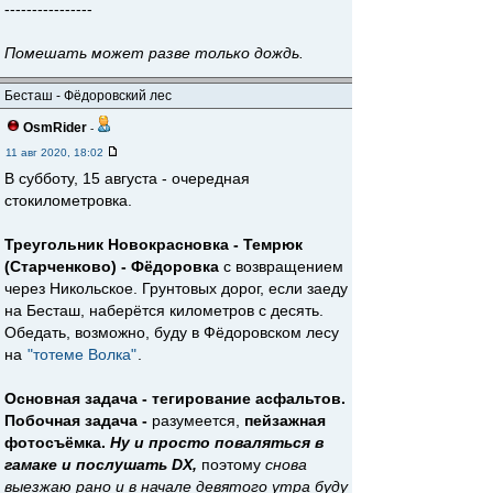
----------------
Помешать может разве только дождь.
Бесташ - Фёдоровский лес
OsmRider
-
11 авг 2020, 18:02
В субботу, 15 августа - очередная
стокилометровка.
Треугольник Новокрасновка - Темрюк
(Старченково) - Фёдоровка
с возвращением
через Никольское. Грунтовых дорог, если заеду
на Бесташ, наберётся километров с десять.
Обедать, возможно, буду в Фёдоровском лесу
на
"тотеме Волка"
.
Основная задача - тегирование асфальтов.
Побочная задача -
разумеется,
пейзажная
фотосъёмка.
Ну и просто поваляться в
гамаке и послушать DX,
поэтому
снова
выезжаю рано и в начале девятого утра буду