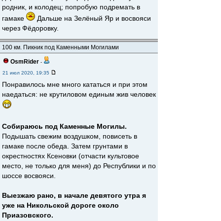
родник, и колодец; попробую подремать в
гамаке
Дальше на Зелёный Яр и восвояси
через Фёдоровку.
100 км. Пикник под Каменными Могилами
OsmRider
-
21 июл 2020, 19:35
Понравилось мне много кататься и при этом
наедаться: не крутиловом единым жив человек
Собираюсь под Каменные Могилы.
Подышать свежим воздушком, повисеть в
гамаке после обеда. Затем грунтами в
окрестностях Ксеновки (отчасти культовое
место, не только для меня) до Республики и по
шоссе восвояси.
Выезжаю рано, в начале девятого утра я
уже на Никольской дороге около
Приазовского.