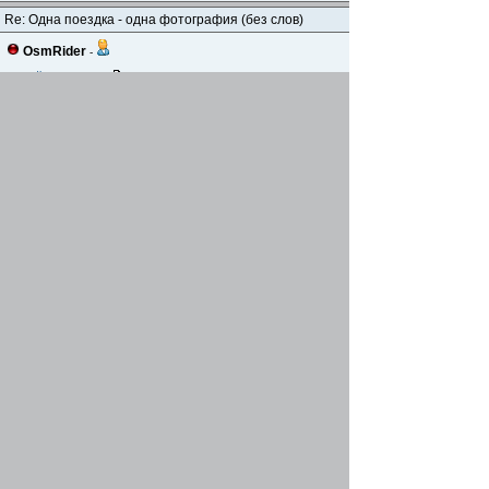
Re: Одна поездка - одна фотография (без слов)
OsmRider
-
19 май 2020, 08:22
---------- Добавлено через 11 часов 58 минут 49 секунд -
------------------------------------------------------
Re: Одна поездка - одна фотография (без слов)
OsmRider
-