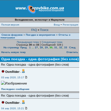
Велодвижение, велоспорт в Мариуполе
Полная версия
Вход
•
Регистрация
FAQ
•
Поиск
Список форумов
Поездки и мероприятия
Отчеты о
»
»
покатушках
Предыдущая тема
|
Следующая тема
Страница
30
из
33
[ Сообщений: 326 ]
На страницу
Пред.
1
...
27
,
28
,
29
,
30
,
31
,
32
,
33
След.
Начать новую тему
Ответить
Одна поездка - одна фотография (без слов)
Re: Одна поездка - одна фотография (без слов)
OsmRider
-
03 апр 2020, 15:17
Последнее сообщение
Re: Одна поездка - одна фотография (без слов)
OsmRider
-
04 апр 2020, 15:21