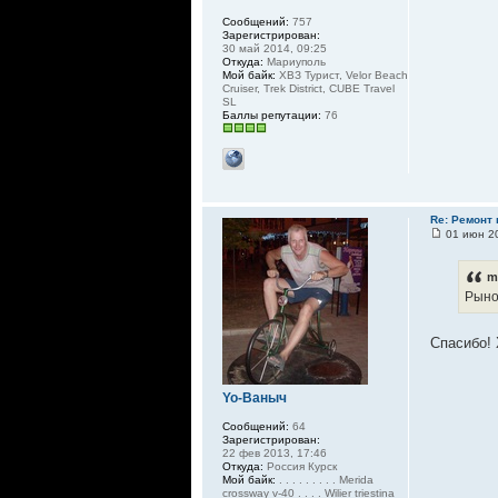
Сообщений:
757
Зарегистрирован:
30 май 2014, 09:25
Откуда:
Мариуполь
Мой байк:
ХВЗ Турист, Velor Beach
Cruiser, Trek District, CUBE Travel
SL
Баллы репутации:
76
Re: Ремонт
01 июн 20
m
Рыно
Спасибо! 
Yo-Ваныч
Сообщений:
64
Зарегистрирован:
22 фев 2013, 17:46
Откуда:
Россия Курск
Мой байк:
. . . . . . . . . Merida
crossway v-40 . . . . Wilier triestina