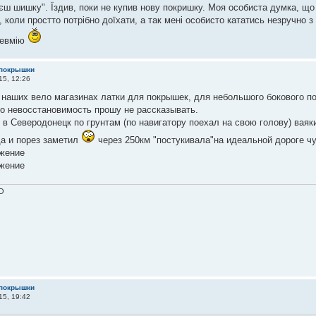
єш шишку". Їздив, поки не купив нову покришку. Моя особиста думка, що
, коли простто потрібно доїхати, а так мені особисто кататись незручно 
невмію
 покрышки
15, 12:26
 наших вело магазинах латки для покрышек, для небольшого бокового по
ро невосстановимость прошу не рассказывать.
 в Северодонецк по грунтам (по навигатору поехал на свою голову) ваяки
а и порез заметил
через 250км "постукивала"на идеальной дороге чу
O
 покрышки
15, 19:42