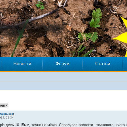
Новости
Форум
Статьи
 покрышки
14, 21:34
різ десь 10-15мм, точно не міряв. Спробував заклеїти - толкового нічого