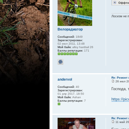
Оффто
Лосизм не 
Велорадиатор
Сообщений:
1849
Зарегистрирован:
02 июл 2011, 13:48
Мой байк:
alloy hardtail 26
Баллы репутации:
171
Re: Ремонт
andervol
26 июл 20
Сообщений:
40
Господа, 
Зарегистрирован:
01 апр 2017, 18:50
Мой байк:
Ashan
https://pi
Баллы репутации:
7
Re: Ремонт
11 май 20