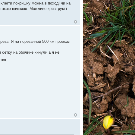
 клеїти покришку можна в поході чи на
з такою шишкою. Можливо криві рукі і
реза. Я на порезанной 500 км проехал
 сетку на обочине кинули а я не
тка.