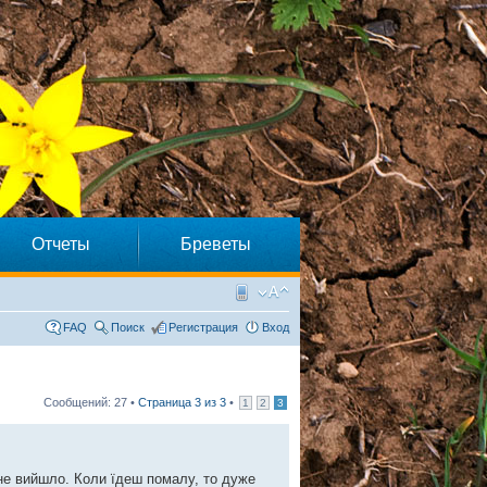
Отчеты
Бреветы
FAQ
Поиск
Регистрация
Вход
Сообщений: 27 •
Страница
3
из
3
•
1
2
3
 не вийшло. Коли їдеш помалу, то дуже