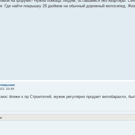
живой на форуме? Нужна помощь людям, оставшимся без квартиры. Сейч
я. Где найти покрышку 28 дюймов на обычный дорожный велосипед. Жи
 покрышки
22, 20:49
мос ближе к пр Строителей, мужик регулярно продает велобарахло, бы
п