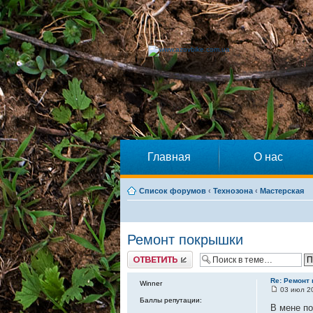
Главная
О нас
Список форумов
‹
Технозона
‹
Мастерская
Ремонт покрышки
Ответить
Re: Ремонт
Winner
03 июл 20
Баллы репутации:
В мене по