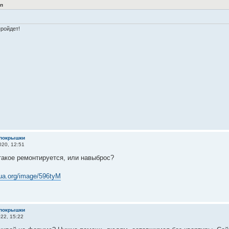
п
пройдет!
 покрышки
20, 12:51
такое ремонтируется, или навыброс?
cua.org/image/596tyM
 покрышки
22, 15:22