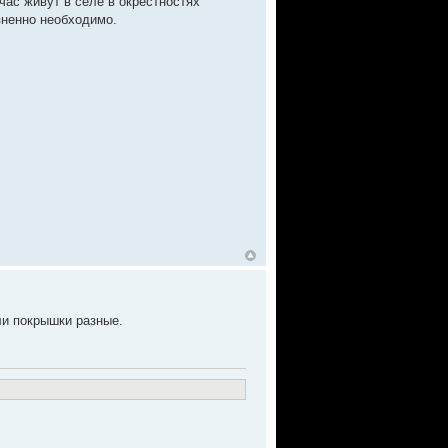
ас живут в селе в окрестностях
зненно необходимо.
ли покрышки разные.