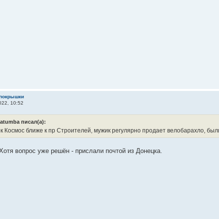
 покрышки
22, 10:52
atumba писал(а):
к Космос ближе к пр Строителей, мужик регулярно продает велобарахло, бы
Хотя вопрос уже решён - прислали почтой из Донецка.