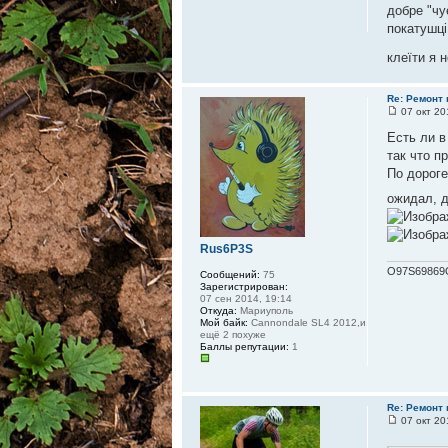
добре "чу
покатушці
клеїти я 
Re: Ремонт
07 окт 20
Есть ли в
так что п
По дороге
ожидал, д
Rus6P3S
O97S69869
Сообщений:
75
Зарегистрирован:
07 сен 2014, 19:14
Откуда:
Мариуполь
Мой байк:
Cannondale SL4 2012,и
ещё 2 похуже
Баллы репутации:
1
Re: Ремонт
07 окт 20