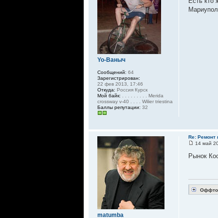
Есть кто 
Мариупол
Yo-Ваныч
Сообщений:
64
Зарегистрирован:
22 фев 2013, 17:46
Откуда:
Россия Курск
Мой байк:
. . . . . . . . . Merida
crossway v-40 . . . . Wilier triestina
Баллы репутации:
32
Re: Ремонт
14 май 20
Рынок Кос
Оффто
matumba